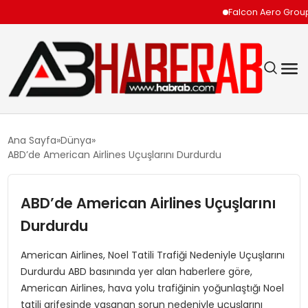
Falcon Aero Group, Kü
GÜNDEM
Ana Sayfa
Dünya
ABD’de American Airlines Uçuşlarını Durdurdu
EKONOMI
ABD’de American Airlines Uçuşlarını
SIYASET
Durdurdu
TEKNOLOJI
American Airlines, Noel Tatili Trafiği Nedeniyle Uçuşlarını
Durdurdu ABD basınında yer alan haberlere göre,
SPOR
American Airlines, hava yolu trafiğinin yoğunlaştığı Noel
tatili arifesinde yaşanan sorun nedeniyle uçuşlarını