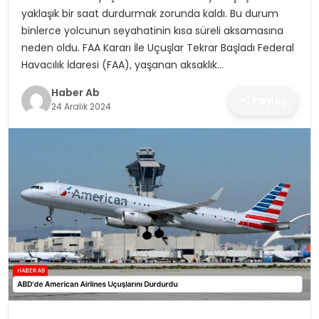
SAĞLIK
yaklaşık bir saat durdurmak zorunda kaldı. Bu durum
binlerce yolcunun seyahatinin kısa süreli aksamasına
MAGAZIN
neden oldu. FAA Kararı İle Uçuşlar Tekrar Başladı Federal
Havacılık İdaresi (FAA), yaşanan aksaklık…
YAŞAM
Haber Ab
Paylaş
24 Aralık 2024