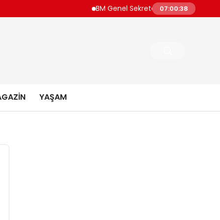
BM Genel Sekreteri Guterres Dünya Daha 
07:00:39
GAZIN
YAŞAM