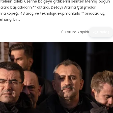
itelerin talebi üzerine bölgeye gittiklerini belirten Memiş, bugün
ara başladıklarını** aktardı. Detaylı Arama Çalışmaları
rma köpeği, 43 araç ve teknolojik ekipmanlarla **binadaki üç
erhangi bir…
0 Yorum Yapıldı
Paylaş