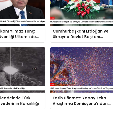
kanı Yılmaz Tunç:
Cumhurbaşkanı Erdoğan ve
venliği Ülkemizde
Ukrayna Devlet Başkanı
dar İşliyor”
Zelenskiy Arasındaki Görüşm
Mücadelede Türk
Fatih Dönmez: Yapay Zeka
vetlerinin Kararlılığı
Araştırma Komisyonu’ndan
Güçlü ve Vizyoner Adımlar