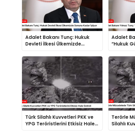
Adalet Bakanı Tunç: Hukuk
Adalet Ba
Devleti İlkesi Ülkemizde
“Hukuk Gü
Sonuna Kadar İşliyor
Sonuna Ka
Türk Silahlı Kuvvetleri PKK ve
Terörle 
YPG Teröristlerini Etkisiz Hale
Silahlı Kuv
Getirdi