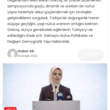
Değerlendirmeleri Bakan Göktaş, bir otelde düzenlenen
SAĞLIK
sempozyumda güçlü, dinamik ve üretken bir nüfus
yapısı hedefiyle aileyi güçlendirmek için stratejiler
MAGAZIN
geliştirdiklerini vurguladı. Türkiye’de doğurganlık hızının
düşüşe geçtiğini, yaşlı nüfus oranının arttığını belirten
YAŞAM
Göktaş, dünya genelindeki eğilimlerin Türkiye’yi de
etkilediğini ifade etti. Göktaş’ın Nüfus Politikaları ve
Değişen Demografik Yapı Hakkındaki…
Haber Ab
Paylaş
19 Aralık 2024