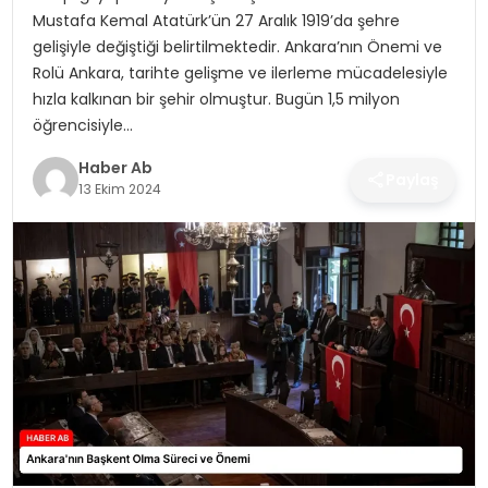
SAĞLIK
Mustafa Kemal Atatürk’ün 27 Aralık 1919’da şehre
gelişiyle değiştiği belirtilmektedir. Ankara’nın Önemi ve
MAGAZIN
Rolü Ankara, tarihte gelişme ve ilerleme mücadelesiyle
hızla kalkınan bir şehir olmuştur. Bugün 1,5 milyon
YAŞAM
öğrencisiyle…
Haber Ab
Paylaş
13 Ekim 2024