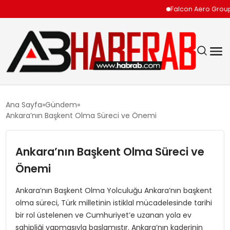
Falcon Aero Group, Kür
GÜNDEM
Ana Sayfa
Gündem
Ankara’nın Başkent Olma Süreci ve Önemi
EKONOMI
Ankara’nın Başkent Olma Süreci ve
SIYASET
Önemi
TEKNOLOJI
Ankara’nın Başkent Olma Yolculuğu Ankara’nın başkent
olma süreci, Türk milletinin istiklal mücadelesinde tarihi
SPOR
bir rol üstelenen ve Cumhuriyet’e uzanan yola ev
sahipliği yapmasıyla başlamıştır. Ankara’nın kaderinin