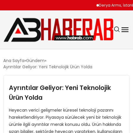
Derya Arms, İstanbul P
GÜNDEM
Ana Sayfa
Gündem
Ayrıntılar Geliyor: Yeni Teknolojik Ürün Yolda
EKONOMI
Ayrıntılar Geliyor: Yeni Teknolojik
SIYASET
Ürün Yolda
TEKNOLOJI
Heyecan verici gelişmeler küresel teknoloji pazarını
hareketlendiriyor. Piyasaya sürülecek yeni bir teknolojik
SPOR
ürünle ilgili ayrıntılar merak konusu oldu. Ürün hakkında
sızan bilgiler, sektörde heyecan yaratırken, kullanıcıların