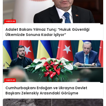
Adalet Bakanı Yılmaz Tunç: “Hukuk Güvenliği
Ülkemizde Sonuna Kadar İşliyor”
Cumhurbaşkanı Erdoğan ve Ukrayna Devlet
Başkanı Zelenskiy Arasındaki Görüşme