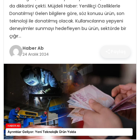
SAĞLIK
da dikkatini çekti. Müjdeli Haber: Yenilikçi Özelliklerle
Donatılmış! Gelen bilgilere göre, söz konusu ürün, son
MAGAZIN
teknoloji ile donatılmış olacak. Kullanıcılarına yepyeni
deneyimler sunmayı hedefleyen bu ürün, sektörde bir
YAŞAM
çığır…
Haber Ab
Paylaş
24 Aralık 2024