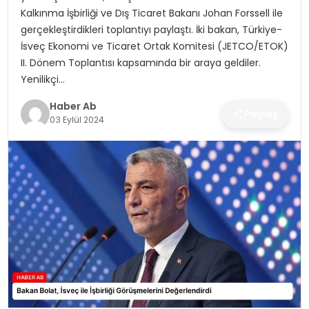
SAĞLIK
Kalkınma İşbirliği ve Dış Ticaret Bakanı Johan Forssell ile
gerçekleştirdikleri toplantıyı paylaştı. İki bakan, Türkiye-
MAGAZIN
İsveç Ekonomi ve Ticaret Ortak Komitesi (JETCO/ETOK)
II. Dönem Toplantısı kapsamında bir araya geldiler.
YAŞAM
Yenilikçi…
Haber Ab
Paylaş
03 Eylül 2024