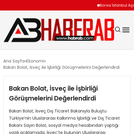
Borsa İstanbul Açılışın
GÜNDEM
Ana Sayfa
Ekonomi
Bakan Bolat, İsveç ile İşbirliği Görüşmelerini Değerlendirdi
EKONOMI
Bakan Bolat, İsveç ile İşbirliği
SIYASET
Görüşmelerini Değerlendirdi
TEKNOLOJI
Bakan Bolat, İsveç Dış Ticaret Bakanıyla Buluştu
Türkiye’nin Uluslararası Kalkınma İşbirliği ve Dış Ticaret
SPOR
Bakanı Sayın Bolat, sosyal medya hesabından yaptığı
yazılı açıklamada, İsveç’te bulunan Uluslararası