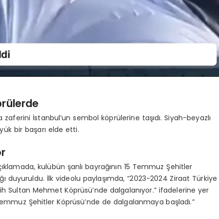
prülerde
a zaferini İstanbul’un sembol köprülerine taşıdı. Siyah-beyazlı
k bir başarı elde etti.
or
çıklamada, kulübün şanlı bayrağının 15 Temmuz Şehitler
ı duyuruldu. İlk videolu paylaşımda, “2023-2024 Ziraat Türkiye
tih Sultan Mehmet Köprüsü’nde dalgalanıyor.” ifadelerine yer
15 Temmuz Şehitler Köprüsü’nde de dalgalanmaya başladı.”