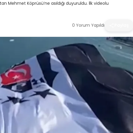
tan Mehmet Köprüsü’ne asıldığı duyuruldu. İlk videolu
0 Yorum Yapıldı
Paylaş