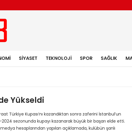
NOMI
SIYASET
TEKNOLOJI
SPOR
SAĞLIK
MA
rde Yükseldi
iraat Türkiye Kupası’nı kazandıktan sonra zaferini İstanbul’un
3-2024 sezonunda kupayı kazanarak büyük bir başarı elde etti.
al medya hesaplarından yapılan açıklamada, kulübün şanlı