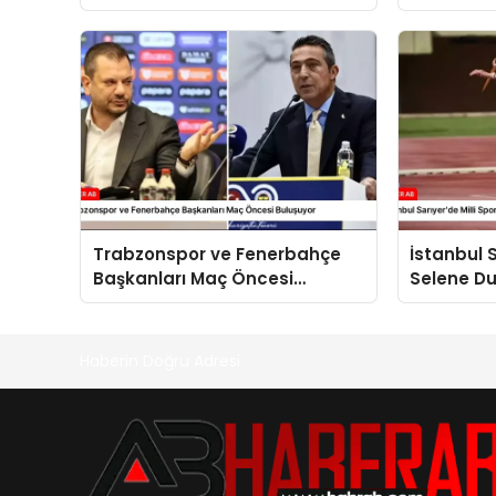
Fatih Tekke Görevinden Ayrıldı
Anlaşmala
Kaynaklı”
Trabzonspor ve Fenerbahçe
İstanbul S
Başkanları Maç Öncesi
Selene Du
Buluşuyor
Düşerek H
Haberin Doğru Adresi