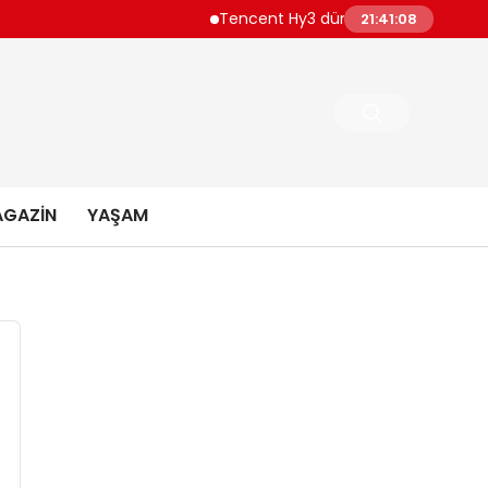
Tencent Hy3 dünya genelinde kullanıma
21:41:09
GAZIN
YAŞAM