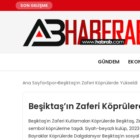
SON GELİŞME
GÜNDEM
EKO
Ana Sayfa
Spor
Beşiktaş’ın Zaferi Köprülerde Yükseldi
Beşiktaş’ın Zaferi Köprüle
Beşiktaş’ın Zaferi Kutlamaları Köprülerde Beşiktaş, Z
sembol köprülerine taşıdı. Siyah-beyazlı kulüp, 202
Bayraklar Köprülerde Dalgalanıyor Beşiktaş’ın sosy