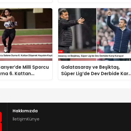
rımız Helal Kazanç
Getirdi
arıyer’de Milli Sporcu
Galatasaray ve Beşiktaş,
rna 6. Kattan
Süper Lig’de Dev Derbide Karş
ayatını Kaybetti
Karşıya!
Hakkımızda
İletişim
Künye