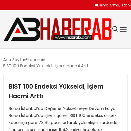
Derya Arms, İstanbul P
GÜNDEM
Ana Sayfa
Ekonomi
BIST 100 Endeksi Yükseldi, İşlem Hacmi Arttı
EKONOMI
BIST 100 Endeksi Yükseldi, İşlem
SIYASET
Hacmi Arttı
TEKNOLOJI
Borsa İstanbul’da Değerler Yükselmeye Devam Ediyor
Borsa İstanbul’da işlem gören BIST 100 endeksi, önceki
SPOR
kapanışa göre 73,45 puan artarak yükselişini sürdürdü.
Toplam işlem hacmi ise 109,2 milyar lira olarak