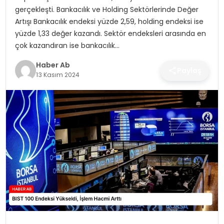
SAĞLIK
gerçekleşti. Bankacılık ve Holding Sektörlerinde Değer
Artışı Bankacılık endeksi yüzde 2,59, holding endeksi ise
MAGAZIN
yüzde 1,33 değer kazandı. Sektör endeksleri arasında en
çok kazandıran ise bankacılık…
YAŞAM
Haber Ab
Paylaş
13 Kasım 2024