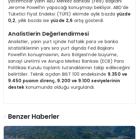
yatırımcılar yarın ABD Merkez Bankası (Fed) Başkanı
Jerome Powell’ın yapacağı konuşmayı bekliyor. ABD’de
Tüketici Fiyat Endeksi (TÜFE) ekimde aylık bazda
yüzde
0,2
, yıllık bazda ise
yüzde 2,6
artış gösterdi.
Analistlerin Değerlendirmesi
Analistler, yarın yurt içinde haftalık para ve banka
istatistiklerinin yanı sıra yurt dışında Fed Başkanı
Powell’ın konuşmasının, Avro Bölgesi’nde büyüme,
sanayi üretimi ve Avrupa Merkez Bankası (ECB) Para
Politikası Kurulu toplantı tutanaklarının takip edileceğini
belirttiler. Teknik açıdan BIST 100 endeksinde
9.350 ve
9.450 puanın direnç, 9.200 ve 9.100 seviyelerinin
destek
konumunda olduğu vurgulandı.
Benzer Haberler