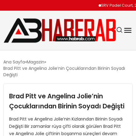
SRV Padel Court, 24 Ü
GÜNDEM
Ana Sayfa
Magazin
Brad Pitt ve Angelina Jolie’nin Çocuklarından Birinin Soyadı
EKONOMI
Değişti
SIYASET
Brad Pitt ve Angelina Jolie’nin
Çocuklarından Birinin Soyadı Değişti
TEKNOLOJI
Brad Pitt ve Angelina Jolie’nin Kızlarından Birinin Soyadı
SPOR
Değişti Bir zamanlar rüya çifti olarak görülen Brad Pitt
ve Angelina Jolie çiftinin boşanma süreçleri devam