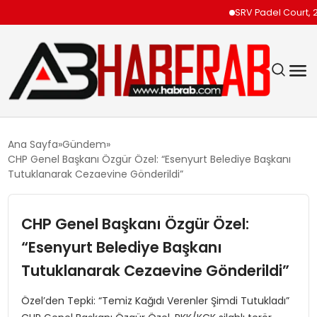
SRV Padel Court, 24 Ül
GÜNDEM
Ana Sayfa
Gündem
CHP Genel Başkanı Özgür Özel: “Esenyurt Belediye Başkanı
EKONOMI
Tutuklanarak Cezaevine Gönderildi”
SIYASET
CHP Genel Başkanı Özgür Özel:
“Esenyurt Belediye Başkanı
TEKNOLOJI
Tutuklanarak Cezaevine Gönderildi”
SPOR
Özel’den Tepki: “Temiz Kağıdı Verenler Şimdi Tutukladı”