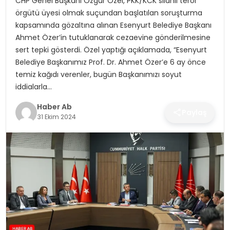
CHP Genel Başkanı Özgür Özel, PKK/KCK silahlı terör
SAĞLIK
örgütü üyesi olmak suçundan başlatılan soruşturma
kapsamında gözaltına alınan Esenyurt Belediye Başkanı
MAGAZIN
Ahmet Özer’in tutuklanarak cezaevine gönderilmesine
sert tepki gösterdi. Özel yaptığı açıklamada, “Esenyurt
YAŞAM
Belediye Başkanımız Prof. Dr. Ahmet Özer’e 6 ay önce
temiz kağıdı verenler, bugün Başkanımızı soyut
iddialarla…
Haber Ab
Paylaş
31 Ekim 2024