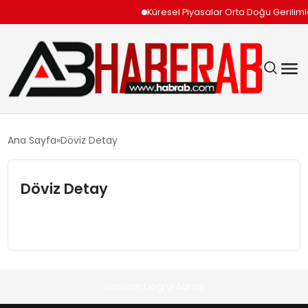
Küresel Piyasalar Orta Doğu Gerilimle
GÜNDEM
Ana Sayfa
Döviz Detay
EKONOMI
Döviz Detay
SIYASET
TEKNOLOJI
SPOR
Haberin Doğru Adresi