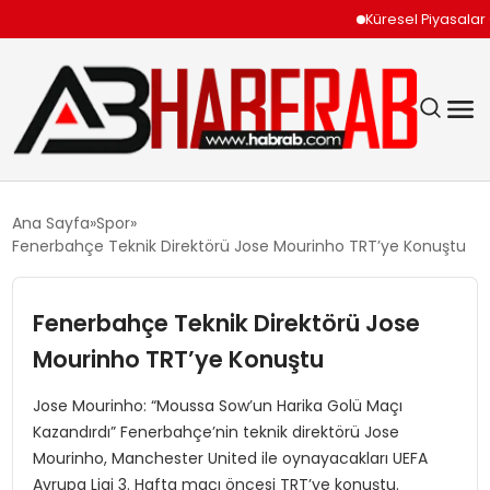
Küresel Piyasalar Ort
GÜNDEM
Ana Sayfa
Spor
Fenerbahçe Teknik Direktörü Jose Mourinho TRT’ye Konuştu
EKONOMI
Fenerbahçe Teknik Direktörü Jose
SIYASET
Mourinho TRT’ye Konuştu
TEKNOLOJI
Jose Mourinho: “Moussa Sow’un Harika Golü Maçı
Kazandırdı” Fenerbahçe’nin teknik direktörü Jose
SPOR
Mourinho, Manchester United ile oynayacakları UEFA
Avrupa Ligi 3. Hafta maçı öncesi TRT’ye konuştu.