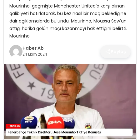
SAĞLIK
Mourinho, geçmişte Manchester United’a karşı alınan
galibiyeti hatırlatarak, bu kez nasıl bir maç beklediğine
MAGAZIN
dair açıklamalarda bulundu. Mourinho, Moussa Sow’un
attığı harika golün maçı kazanmayı hak ettiğini belirtti.
YAŞAM
Mourinho:…
Haber Ab
Paylaş
24 Ekim 2024