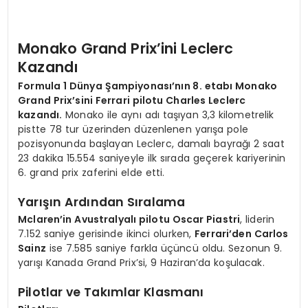
Monako Grand Prix’ini Leclerc
Kazandı
Formula 1 Dünya Şampiyonası’nın 8. etabı Monako
Grand Prix’sini Ferrari pilotu Charles Leclerc
kazandı.
Monako ile aynı adı taşıyan 3,3 kilometrelik
pistte 78 tur üzerinden düzenlenen yarışa pole
pozisyonunda başlayan Leclerc, damalı bayrağı 2 saat
23 dakika 15.554 saniyeyle ilk sırada geçerek kariyerinin
6. grand prix zaferini elde etti.
Yarışın Ardından Sıralama
Mclaren’in Avustralyalı pilotu Oscar Piastri
, liderin
7.152 saniye gerisinde ikinci olurken,
Ferrari’den Carlos
Sainz
ise 7.585 saniye farkla üçüncü oldu. Sezonun 9.
yarışı Kanada Grand Prix’si, 9 Haziran’da koşulacak.
Pilotlar ve Takımlar Klasmanı