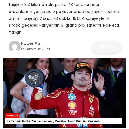
SAĞLIK
taşıyan 3,3 kilometrelik pistte 78 tur üzerinden
düzenlenen yarışa pole pozisyonunda başlayan Leclerc,
MAGAZIN
damalı bayrağı 2 saat 23 dakika 15.554 saniyeyle ilk
sırada geçerek kariyerinin 6. grand prix zaferini elde etti.
YAŞAM
Yarışın…
Haber Ab
Paylaş
12 Temmuz 2024