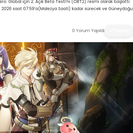
lobal için 2. Açık Beta Testi’ni (OBT2) resmi olarak başlattı:
2026 saat 07:59’a(Malezya Saati) kadar sürecek ve Güneydoğu
0 Yorum Yapıldı
Paylaş