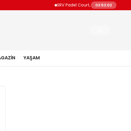
SRV Padel Court, 24 Ülkeye İhracat Yapan 
03:53:03
GAZIN
YAŞAM