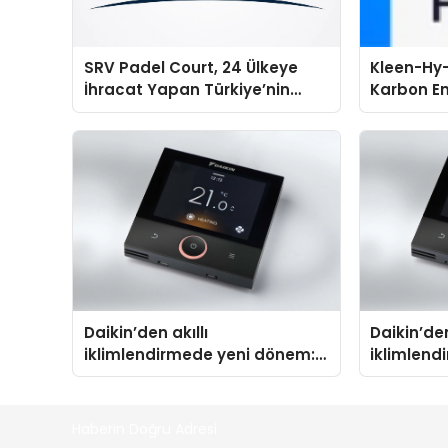
SRV Padel Court, 24 Ülkeye
Kleen-Hy-
İhracat Yapan Türkiye’nin
Karbon Em
Padel Kortu Üretim Gücü
Isıtma Te
TSSA Düze
Aldı
Daikin’den akıllı
Daikin’den
iklimlendirmede yeni dönem:
iklimlend
Madoka Plus Türkiye’de
Madoka Pl
Haberin Doğru Adresi