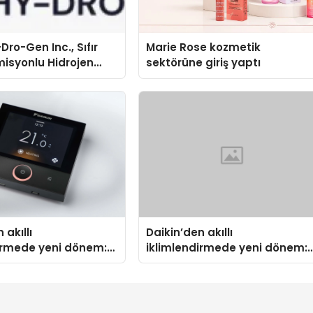
Dro-Gen Inc., Sıfır
Marie Rose kozmetik
isyonlu Hidrojen
sektörüne giriş yaptı
knolojisinde ISO ve
nleyici Onaylarını
 akıllı
Daikin’den akıllı
irmede yeni dönem:
iklimlendirmede yeni dönem:
us Türkiye’de
Madoka Plus Türkiye’de