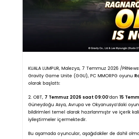
KUALA LUMPUR, Malezya, 7 Temmuz 2026 /PRNewswire
Gravity Game Unite (GGU), PC MMORPG oyunu
R
olarak başlattı:
2. OBT,
7 Temmuz 2026 saat 09:00
‘dan
15 Temm
Güneydoğu Asya, Avrupa ve Okyanusya’daki oyuncula
bildirimleri temel alarak hazırlanmıştır ve içerik ka
iyileştirmeler içermektedir.
Bu aşamada oyuncular, aşağıdakiler de dahil olmak 