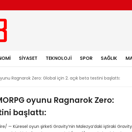
NOMI
SIYASET
TEKNOLOJI
SPOR
SAĞLIK
MA
u Ragnarok Zero: Global için 2. açık beta testini başlattı:
MORPG oyunu Ragnarok Zero:
ini başlattı:
— Küresel oyun şirketi Gravity’nin Malezya’daki iştiraki Gravity