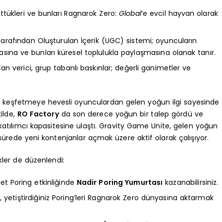
üttükleri ve bunları Ragnarok Zero:
Global
‘e evcil hayvan olarak
ı Tarafından Oluşturulan İçerik (UGC) sistemi; oyuncuların
asına ve bunları küresel toplulukla paylaşmasına olanak tanır.
n verici, grup tabanlı baskınlar; değerli ganimetler ve
i keşfetmeye hevesli oyunculardan gelen yoğun ilgi sayesinde
ilde,
RO Factory
da son derece yoğun bir talep gördü ve
 katılımcı kapasitesine ulaştı. Gravity Game Unite, gelen yoğun
ürede yeni kontenjanlar açmak üzere aktif olarak çalışıyor.
kler de düzenlendi:
et Poring etkinliğinde
Nadir Poring Yumurtası
kazanabilirsiniz.
yetiştirdiğiniz Poring’leri Ragnarok Zero dünyasına aktarmak