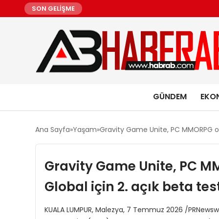
SON GELİŞME
GÜNDEM
EKO
Ana Sayfa
Yaşam
Gravity Game Unite, PC MMORPG oyun
Gravity Game Unite, PC M
Global için 2. açık beta test
KUALA LUMPUR, Malezya, 7 Temmuz 2026 /PRNewswire/ 