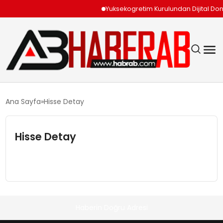
Yuksekogretim Kurulundan Dijital Don
GÜNDEM
Ana Sayfa
Hisse Detay
EKONOMI
Hisse Detay
SIYASET
TEKNOLOJI
SPOR
Haberin Doğru Adresi