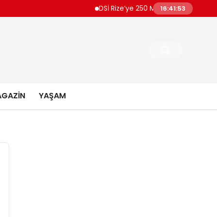
DSİ Rize’ye 250 Milyon TL’lik İçme Suyu Pro
16:41:54
GAZIN
YAŞAM