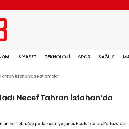
NOMI
SIYASET
TEKNOLOJI
SPOR
SAĞLIK
MA
ef Tahran İsfahan’da Patlamalar
ruladı Necef Tahran İsfahan’da
İsfahan ve Tebriz’de patlamalar yaşandı. Husiler de İsrail’e füze attı.