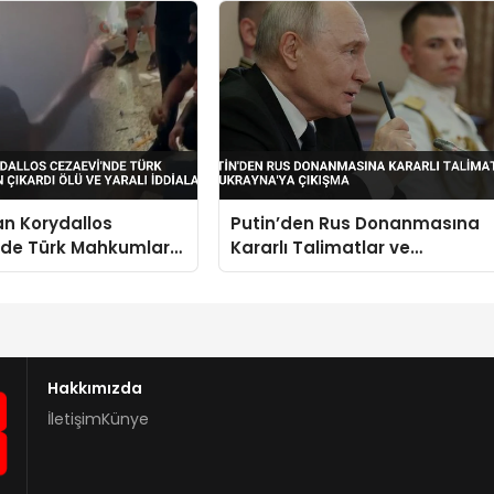
n Korydallos
Putin’den Rus Donanmasına
nde Türk Mahkumlar
Kararlı Talimatlar ve
rdı Ölü ve Yaralı
Ukrayna’ya Çıkışma
Hakkımızda
İletişim
Künye