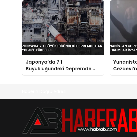
Uyarısı
Japonya’da 7.1
Yunanista
Büyüklüğündeki Depremde
Cezaevi’
Can Kaybı 35’e Yükseldi
İsyan Çıka
İddiaları
Haberin Doğru Adresi