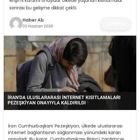
erişimi kararını onayladı. Ülkede yaşanan kısıtlamalar
SAĞLIK
sonrası bu gelişme dikkat çekti.
MAGAZIN
Haber Ab
Paylaş
02 Haziran 2026
YAŞAM
İran Cumhurbaşkanı Pezeşkiyan, ülkede uluslararası
internet bağlantısının sağlanması yönündeki kararı
onayladı. Bu karar, Cumhurbaşkanı Birinci Yardımcısı