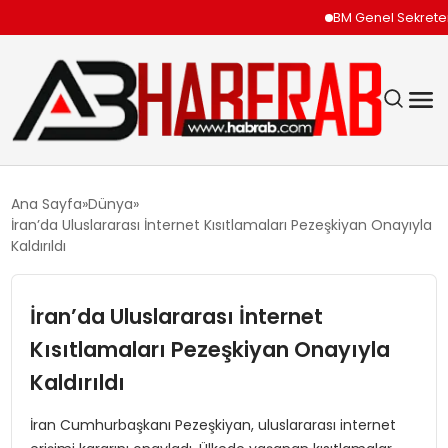
BM Genel Sekreteri Gu
GÜNDEM
Ana Sayfa
Dünya
İran’da Uluslararası İnternet Kısıtlamaları Pezeşkiyan Onayıyla
EKONOMI
Kaldırıldı
SIYASET
İran’da Uluslararası İnternet
Kısıtlamaları Pezeşkiyan Onayıyla
TEKNOLOJI
Kaldırıldı
SPOR
İran Cumhurbaşkanı Pezeşkiyan, uluslararası internet