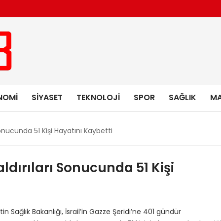
NOMI
SIYASET
TEKNOLOJI
SPOR
SAĞLIK
MA
 Sonucunda 51 Kişi Hayatını Kaybetti
aldırıları Sonucunda 51 Kişi
tin Sağlık Bakanlığı, İsrail’in Gazze Şeridi’ne 401 gündür