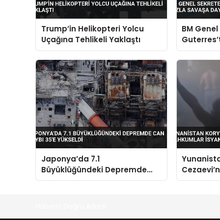
Trump’in Helikopteri Yolcu
BM Genel 
Uçağına Tehlikeli Yaklaştı
Guterres
Fazla Sa
Uyarısı
Japonya’da 7.1
Yunanista
Büyüklüğündeki Depremde
Cezaevi’
Can Kaybı 35’e Yükseldi
İsyan Çıka
İddiaları
Haberin Doğru Adresi