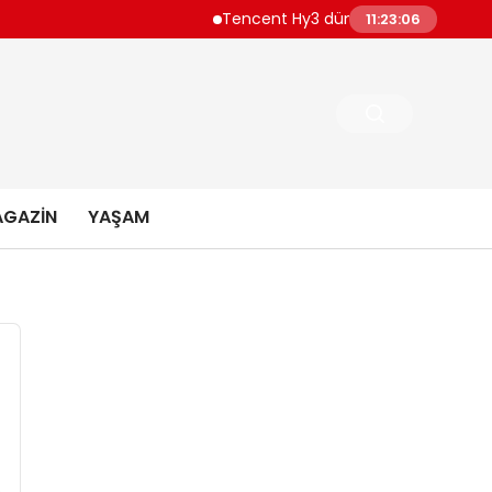
Tencent Hy3 dünya genelinde kullanıma
11:23:07
GAZIN
YAŞAM