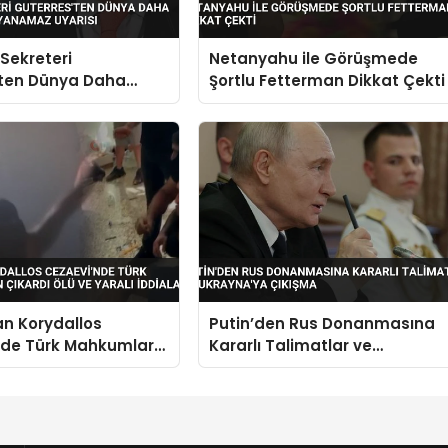
Sekreteri
Netanyahu ile Görüşmede
’ten Dünya Daha
Şortlu Fetterman Dikkat Çekti
vaşa Dayanamaz
n Korydallos
Putin’den Rus Donanmasına
nde Türk Mahkumlar
Kararlı Talimatlar ve
rdı Ölü ve Yaralı
Ukrayna’ya Çıkışma