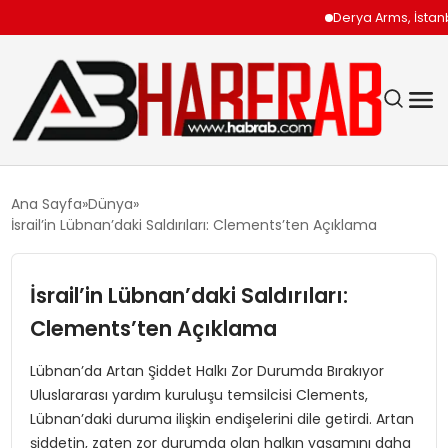
Derya Arms, İstanbul P
GÜNDEM
Ana Sayfa
Dünya
İsrail’in Lübnan’daki Saldırıları: Clements’ten Açıklama
EKONOMI
İsrail’in Lübnan’daki Saldırıları:
SIYASET
Clements’ten Açıklama
TEKNOLOJI
Lübnan’da Artan Şiddet Halkı Zor Durumda Bırakıyor
Uluslararası yardım kuruluşu temsilcisi Clements,
SPOR
Lübnan’daki duruma ilişkin endişelerini dile getirdi. Artan
şiddetin, zaten zor durumda olan halkın yaşamını daha