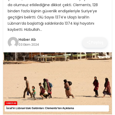
SAĞLIK
da olumsuz etkilediğine dikkat çekti. Clements, 128
binden fazla kişinin güvenlik endişeleriyle Suriye’ye
MAGAZIN
geçtiğini belirtti. Ölü Sayısı 1374’e Ulaştı İsrail’in
Lübnan’da başlattığı saldırılarda 1374 kişi hayatını
YAŞAM
kaybetti. Hizbullah…
Haber Ab
Paylaş
03 Ekim 2024