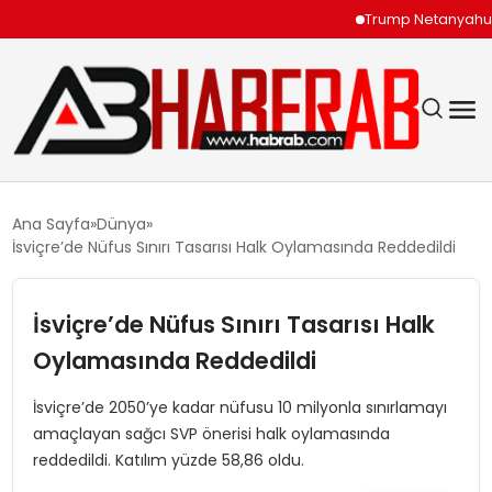
Trump Netanyahu Görüşm
GÜNDEM
Ana Sayfa
Dünya
İsviçre’de Nüfus Sınırı Tasarısı Halk Oylamasında Reddedildi
EKONOMI
İsviçre’de Nüfus Sınırı Tasarısı Halk
SIYASET
Oylamasında Reddedildi
TEKNOLOJI
İsviçre’de 2050’ye kadar nüfusu 10 milyonla sınırlamayı
amaçlayan sağcı SVP önerisi halk oylamasında
SPOR
reddedildi. Katılım yüzde 58,86 oldu.