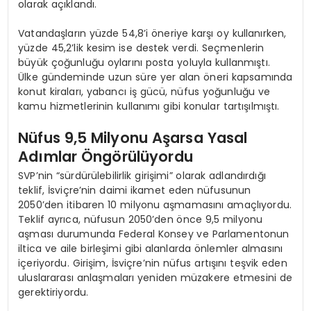
olarak açıklandı.
Vatandaşların yüzde 54,8’i öneriye karşı oy kullanırken,
yüzde 45,2’lik kesim ise destek verdi. Seçmenlerin
büyük çoğunluğu oylarını posta yoluyla kullanmıştı.
Ülke gündeminde uzun süre yer alan öneri kapsamında
konut kiraları, yabancı iş gücü, nüfus yoğunluğu ve
kamu hizmetlerinin kullanımı gibi konular tartışılmıştı.
Nüfus 9,5 Milyonu Aşarsa Yasal
Adımlar Öngörülüyordu
SVP’nin “sürdürülebilirlik girişimi” olarak adlandırdığı
teklif, İsviçre’nin daimi ikamet eden nüfusunun
2050’den itibaren 10 milyonu aşmamasını amaçlıyordu.
Teklif ayrıca, nüfusun 2050’den önce 9,5 milyonu
aşması durumunda Federal Konsey ve Parlamentonun
iltica ve aile birleşimi gibi alanlarda önlemler almasını
içeriyordu. Girişim, İsviçre’nin nüfus artışını teşvik eden
uluslararası anlaşmaları yeniden müzakere etmesini de
gerektiriyordu.