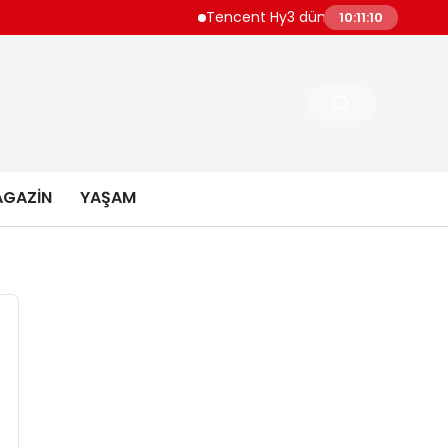
Tencent Hy3 dünya genelinde kullanıma
10:11:11
GAZIN
YAŞAM