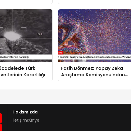
dar İşliyor”
Zelenskiy Arasındaki Görüşm
Mücadelede Türk
Fatih Dönmez: Yapay Zeka
vetlerinin Kararlılığı
Araştırma Komisyonu’ndan
Güçlü ve Vizyoner Adımlar
Hakkımızda
İletişim
Künye