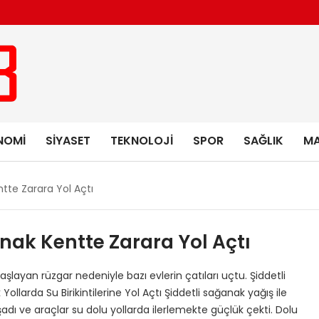
NOMI
SIYASET
TEKNOLOJI
SPOR
SAĞLIK
MA
tte Zarara Yol Açtı
nak Kentte Zarara Yol Açtı
şlayan rüzgar nedeniyle bazı evlerin çatıları uçtu. Şiddetli
ollarda Su Birikintilerine Yol Açtı Şiddetli sağanak yağış ile
yaşadı ve araçlar su dolu yollarda ilerlemekte güçlük çekti. Dolu