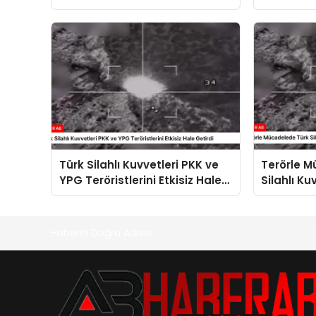
Sonuna Kadar İşliyor
Sonuna Ka
Türk Silahlı Kuvvetleri PKK ve
Terörle 
YPG Teröristlerini Etkisiz Hale
Silahlı Kuv
Getirdi
Haberin Doğru Adresi