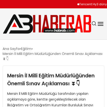
Tencent Hy3 dünya ge
GÜNDEM
Ana Sayfa
Eğitim
Mersin İl Milli Eğitim Müdürlüğünden Önemli Sınav Açıklaması
EKONOMI
⏬👇
SIYASET
Mersin İl Milli Eğitim Müdürlüğünden
Önemli Sınav Açıklaması ⏬👇
TEKNOLOJI
Mersin İl Milli Eğitim Müdürlüğü tarafından yapılan
SPOR
açıklamaya göre, kentte gerçekleştirilecek olan
İlköğretim ve Ortaöğretim Kurumları Bursluluk Sınavı