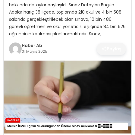
SAĞLIK
hakkında detaylar paylaşıldı. Sınav Detayları Bugün
Adalar hariç 38 ilçede, toplamda 210 okul ve 4 bin 508
MAGAZIN
salonda gerçekleştirilecek olan sınava, 10 bin 486
görevli öğretmen ve okul yöneticisi eşliğinde 84 bin 626
YAŞAM
öğrencinin katılması planlanmaktadır. Sınav,…
Haber Ab
Paylaş
01 Mayıs 2025