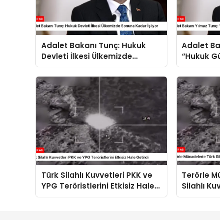
Adalet Bakanı Tunç: Hukuk
Adalet Ba
Devleti İlkesi Ülkemizde
“Hukuk Gü
Sonuna Kadar İşliyor
Sonuna Ka
Türk Silahlı Kuvvetleri PKK ve
Terörle 
YPG Teröristlerini Etkisiz Hale
Silahlı Kuv
Getirdi