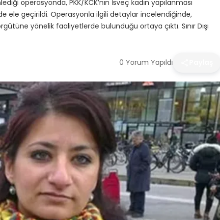
lediği operasyonda, PKK/KCK’nın İsveç kadın yapılanması
le geçirildi. Operasyonla ilgili detaylar incelendiğinde,
örgütüne yönelik faaliyetlerde bulunduğu ortaya çıktı. Sınır Dışı
0 Yorum Yapıldı
Paylaş