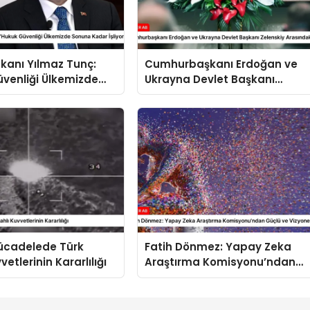
kanı Yılmaz Tunç:
Cumhurbaşkanı Erdoğan ve
venliği Ülkemizde
Ukrayna Devlet Başkanı
dar İşliyor”
Zelenskiy Arasındaki Görüşm
Mücadelede Türk
Fatih Dönmez: Yapay Zeka
vetlerinin Kararlılığı
Araştırma Komisyonu’ndan
Güçlü ve Vizyoner Adımlar