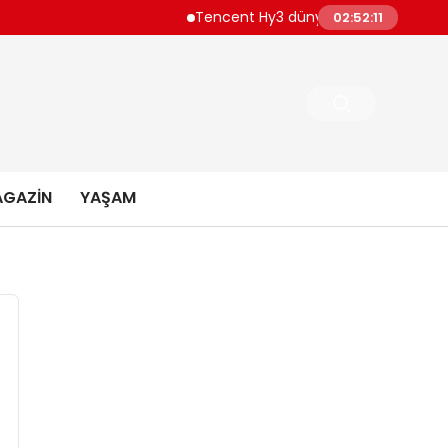
Tencent Hy3 dünya genelinde kullanıma s
02:52:12
GAZIN
YAŞAM