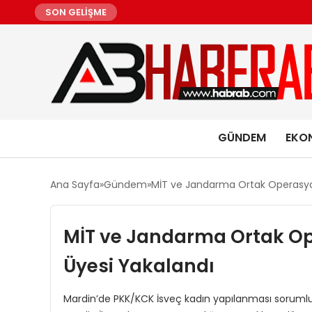
SON GELİŞME
GÜNDEM
EKO
Ana Sayfa
Gündem
MİT ve Jandarma Ortak Operasyo
MİT ve Jandarma Ortak O
Üyesi Yakalandı
Mardin’de PKK/KCK İsveç kadın yapılanması soruml