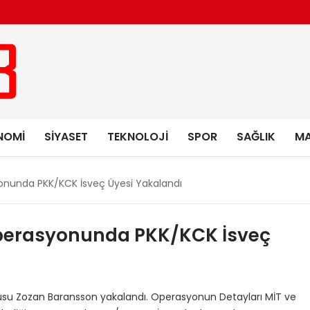
NOMI
SIYASET
TEKNOLOJI
SPOR
SAĞLIK
MA
nunda PKK/KCK İsveç Üyesi Yakalandı
perasyonunda PKK/KCK İsveç
usu Zozan Baransson yakalandı. Operasyonun Detayları MİT ve