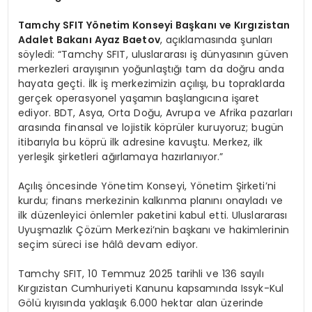
Tamchy SFIT Yönetim Konseyi Başkanı ve Kırgızistan
Adalet Bakanı Ayaz Baetov
, açıklamasında şunları
söyledi: “Tamchy SFIT, uluslararası iş dünyasının güven
merkezleri arayışının yoğunlaştığı tam da doğru anda
hayata geçti. İlk iş merkezimizin açılışı, bu topraklarda
gerçek operasyonel yaşamın başlangıcına işaret
ediyor. BDT, Asya, Orta Doğu, Avrupa ve Afrika pazarları
arasında finansal ve lojistik köprüler kuruyoruz; bugün
itibarıyla bu köprü ilk adresine kavuştu. Merkez, ilk
yerleşik şirketleri ağırlamaya hazırlanıyor.”
Açılış öncesinde Yönetim Konseyi, Yönetim Şirketi’ni
kurdu; finans merkezinin kalkınma planını onayladı ve
ilk düzenleyici önlemler paketini kabul etti. Uluslararası
Uyuşmazlık Çözüm Merkezi’nin başkanı ve hakimlerinin
seçim süreci ise hâlâ devam ediyor.
Tamchy SFIT, 10 Temmuz 2025 tarihli ve 136 sayılı
Kırgızistan Cumhuriyeti Kanunu kapsamında Issyk-Kul
Gölü kıyısında yaklaşık 6.000 hektar alan üzerinde