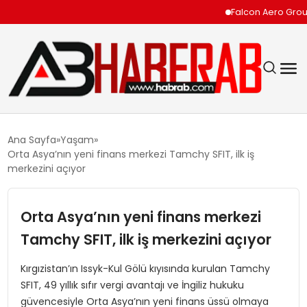
Falcon Aero Group, Kür
GÜNDEM
Ana Sayfa
Yaşam
Orta Asya’nın yeni finans merkezi Tamchy SFIT, ilk iş
EKONOMI
merkezini açıyor
SIYASET
Orta Asya’nın yeni finans merkezi
Tamchy SFIT, ilk iş merkezini açıyor
TEKNOLOJI
Kırgızistan’ın Issyk-Kul Gölü kıyısında kurulan Tamchy
SPOR
SFIT, 49 yıllık sıfır vergi avantajı ve İngiliz hukuku
güvencesiyle Orta Asya’nın yeni finans üssü olmaya