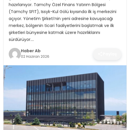
SAĞLIK
hazırlanıyor. Tamchy Özel Finans Yatırım Bölgesi
(Tamchy SFIT), Issyk-Kul Gölü kıyısında ilk iş merkezini
MAGAZIN
açıyor. Yönetim Şirketi’nin yeni adresine kavuşacağı
merkez, bölgenin ticari faaliyetlerini başlatmak ve ilk
YAŞAM
şirketleri bünyesine katmak üzere hazırlıklarını
sürdürüyor….
Haber Ab
Paylaş
02 Haziran 2026