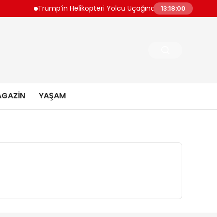
Trump’in Helikopteri Yolcu Uçağına Tehlikeli Yaklaştı
13:18:00
GAZIN
YAŞAM