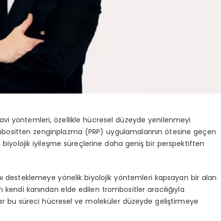
davi yöntemleri, özellikle hücresel düzeyde yenilenmeyi
ombositten zenginplazma (PRP) uygulamalarının ötesine geçen
e biyolojik iyileşme süreçlerine daha geniş bir perspektiften
ını desteklemeye yönelik biyolojik yöntemleri kapsayan bir alan
n kendi kanından elde edilen trombositler aracılığıyla
mlar bu süreci hücresel ve moleküler düzeyde geliştirmeye