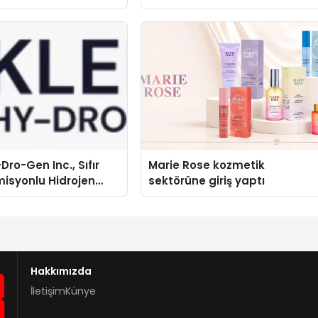
Dro-Gen Inc., Sıfır
Marie Rose kozmetik
isyonlu Hidrojen
sektörüne giriş yaptı
knolojisinde ISO ve
nleyici Onaylarını
Hakkımızda
İletişim
Künye