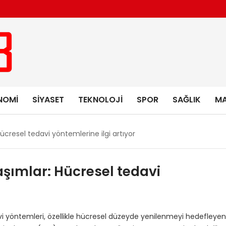
NOMI
SIYASET
TEKNOLOJI
SPOR
SAĞLIK
MA
Hücresel tedavi yöntemlerine ilgi artıyor
aşımlar: Hücresel tedavi
avi yöntemleri, özellikle hücresel düzeyde yenilenmeyi hedefleyen