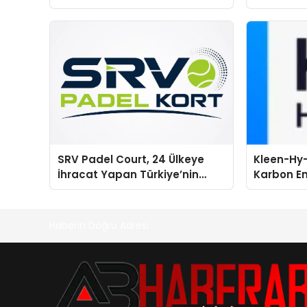
global marka vizyonunu
sergiledi
SRV Padel Court, 24 Ülkeye
Kleen-Hy-
İhracat Yapan Türkiye’nin
Karbon Em
Padel Kortu Üretim Gücü
Isıtma Te
TSSA Düze
Aldı
Haberin Doğru Adresi