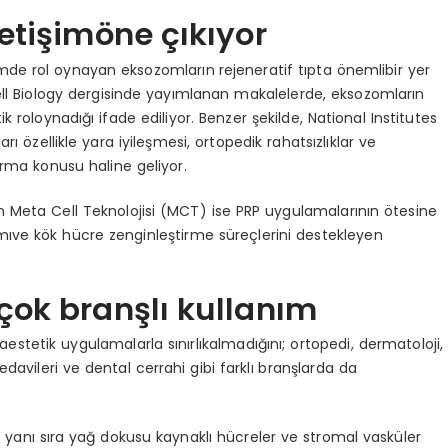
etişimöne çıkıyor
işimde rol oynayan eksozomların
rejeneratif tıpta önemlibir yer
ell Biology dergisinde yayımlanan makalelerde, eksozomların
k roloynadığı ifade ediliyor. Benzer şekilde, National Institutes
rı özellikle yara iyileşmesi, ortopedik rahatsızlıklar ve
ırma konusu haline geliyor.
 Meta Cell Teknolojisi (MCT) ise PRP uygulamalarının ötesine
mıve kök hücre zenginleştirme süreçlerini destekleyen
çok branşlı kullanım
estetik uygulamalarla sınırlıkalmadığını; ortopedi, dermatoloji,
 tedavileri ve dental cerrahi gibi farklı branşlarda da
 yanı sıra yağ dokusu kaynaklı hücreler ve stromal vasküler