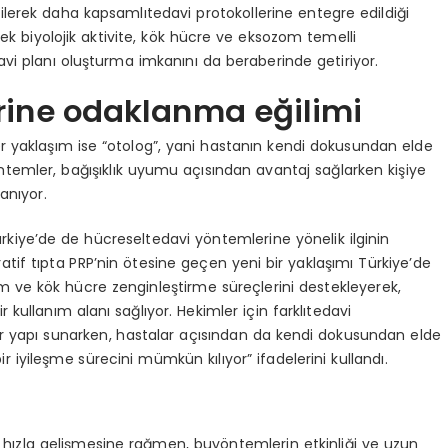
irilerek daha kapsamlıtedavi protokollerine entegre edildiği
sek biyolojik aktivite, kök hücre ve eksozom temelli
avi planı oluşturma imkanını da beraberinde getiriyor.
rine odaklanma eğilimi
er yaklaşım ise “otolog”, yani hastanın kendi dokusundan elde
yöntemler, bağışıklık uyumu açısından avantaj sağlarken kişiye
anıyor.
kiye’de de hücreseltedavi yöntemlerine yönelik ilginin
neratif tıpta PRP’nin ötesine geçen yeni bir yaklaşımı Türkiye’de
 ve kök hücre zenginleştirme süreçlerini destekleyerek,
 kullanım alanı sağlıyor. Hekimler için farklıtedavi
ir yapı sunarken, hastalar açısından da kendi dokusundan elde
r iyileşme sürecini mümkün kılıyor” ifadelerini kullandı.
n hızla gelişmesine rağmen, buyöntemlerin etkinliği ve uzun