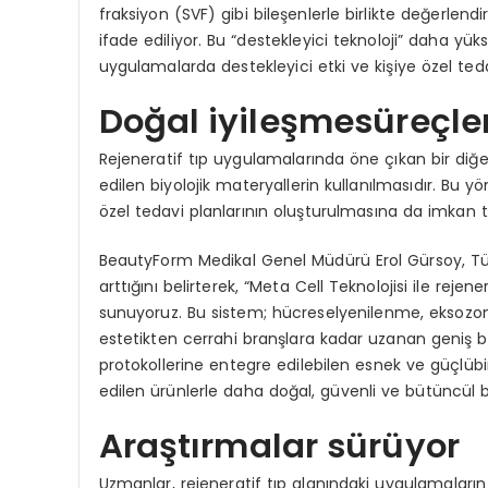
fraksiyon (SVF) gibi bileşenlerle birlikte değerlend
ifade ediliyor. Bu “destekleyici teknoloji” daha yük
uygulamalarda destekleyici etki ve kişiye özel ted
Doğal iyileşmesüreçle
Rejeneratif tıp uygulamalarında öne çıkan bir diğ
edilen biyolojik materyallerin kullanılmasıdır. Bu 
özel tedavi planlarının oluşturulmasına da imkan t
BeautyForm Medikal Genel Müdürü Erol Gürsoy, Tür
arttığını belirterek, “Meta Cell Teknolojisi ile reje
sunuyoruz. Bu sistem; hücreselyenilenme, eksozom
estetikten cerrahi branşlara kadar uzanan geniş bir
protokollerine entegre edilebilen esnek ve güçlüb
edilen ürünlerle daha doğal, güvenli ve bütüncül bi
Araştırmalar sürüyor
Uzmanlar, rejeneratif tıp alanındaki uygulamaları