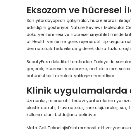
Eksozom ve hücresel il
Son yıllardayapılan çalışmalar, hücrelerarası ilet
edindiğini gösteriyor. Nature Reviews Molecular C
doku yenilenmesi ve hücresel sinyal iletiminde kriti
of Health verilerine göre, rejeneratif tıp uygulamala
dermatolojik tedavilerde giderek daha fazla araşt
BeautyForm Medikal tarafından Türkiye’de sunulan
geçerek; hücresel yenilenme, naif eksozom salını
bütüncül bir teknolojik yaklaşım hedefliyor.
Klinik uygulamalarda 
Uzmanlar, rejeneratif tedavi yöntemlerinin yalnızca
plastik cerrahi, travmatoloji, jinekoloji, üroloji, saç
kullanımalanı bulduğunu belirtiyor.
Meta Cell Teknolojisi’nintrombosit aktivasyonunun