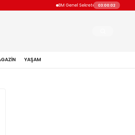
BM Genel Sekreteri Guterres Dünya Daha 
03:00:03
GAZIN
YAŞAM