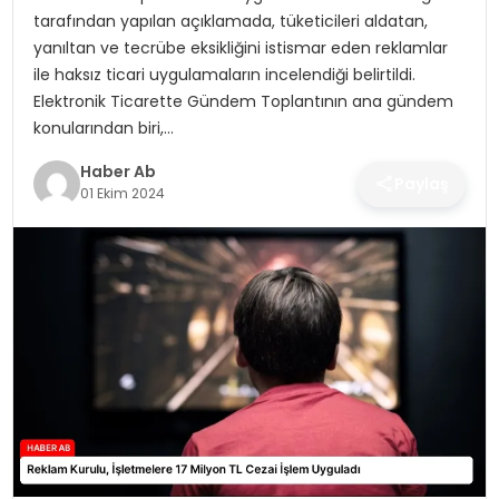
SAĞLIK
tarafından yapılan açıklamada, tüketicileri aldatan,
yanıltan ve tecrübe eksikliğini istismar eden reklamlar
MAGAZIN
ile haksız ticari uygulamaların incelendiği belirtildi.
Elektronik Ticarette Gündem Toplantının ana gündem
YAŞAM
konularından biri,…
Haber Ab
Paylaş
01 Ekim 2024