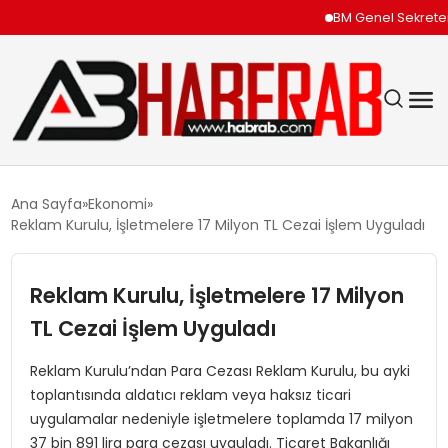
BM Genel Sekreteri G
GÜNDEM
Ana Sayfa
Ekonomi
Reklam Kurulu, İşletmelere 17 Milyon TL Cezai İşlem Uyguladı
EKONOMI
Reklam Kurulu, İşletmelere 17 Milyon
SIYASET
TL Cezai İşlem Uyguladı
TEKNOLOJI
Reklam Kurulu’ndan Para Cezası Reklam Kurulu, bu ayki
toplantısında aldatıcı reklam veya haksız ticari
SPOR
uygulamalar nedeniyle işletmelere toplamda 17 milyon
37 bin 891 lira para cezası uyguladı. Ticaret Bakanlığı