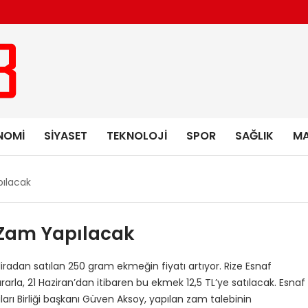
NOMI
SIYASET
TEKNOLOJI
SPOR
SAĞLIK
MA
pılacak
 Zam Yapılacak
iradan satılan 250 gram ekmeğin fiyatı artıyor. Rize Esnaf
kararla, 21 Haziran’dan itibaren bu ekmek 12,5 TL’ye satılacak. Esnaf
rı Birliği başkanı Güven Aksoy, yapılan zam talebinin