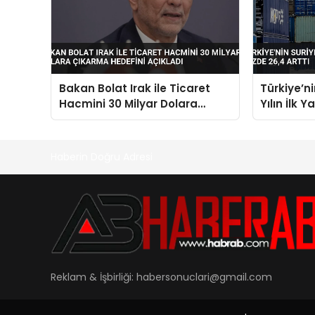
Bakan Bolat Irak ile Ticaret
Türkiye’ni
Hacmini 30 Milyar Dolara
Yılın İlk 
Çıkarma Hedefini Açıkladı
Arttı
Haberin Doğru Adresi
Reklam & İşbirliği:
habersonuclari@gmail.com