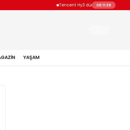
Tencent Hy3 dünya genelinde kullanıma 
06:11:40
GAZIN
YAŞAM