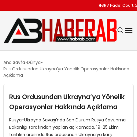
SRV Padel Court, 24 Ül
GÜNDEM
Ana Sayfa
Dünya
Rus Ordusundan Ukrayna’ya Yönelik Operasyonlar Hakkında
EKONOMI
Açıklama
SIYASET
Rus Ordusundan Ukrayna’ya Yönelik
Operasyonlar Hakkında Açıklama
TEKNOLOJI
Rusya-Ukrayna Savaşı’nda Son Durum Rusya Savunma
SPOR
Bakanlığı tarafından yapılan açıklamada, 19-25 Ekim
tarihleri arasında Rus ordusunun Ukrayna’ya karşı