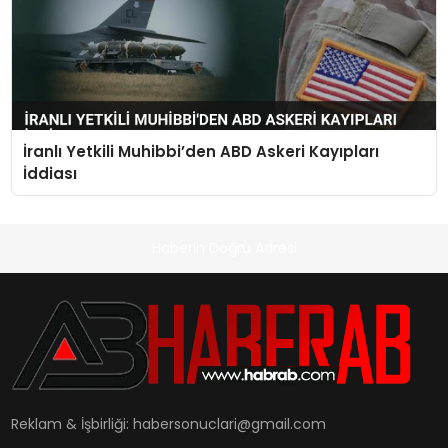
İranlı Yetkili Muhibbi’den ABD Askeri Kayıpları
İddiası
Haberin Doğru Adresi
Reklam & İşbirliği:
habersonuclari@gmail.com