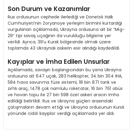
Son Durum ve Kazanımlar
Rus ordusunun cephede ilerlediği ve Donetsk Halk
Cumhuriyeti’nin Zoryanoye yerleşim birimini kurtardığı
vurgulanan açıklamada, Ukrayna ordusuna ait bir “Mig-
29” tipi savaş uçağının da vurulduğu bilgisine yer
verildi. Ayrıca, 39’u Kursk bölgesinde olmak üzere
toplamda 43 Ukraynalı askerin esir alındığı kaydedildi.
Kayıplar ve İmha Edilen Unsurlar
Açıklamada, savaşın başlangıcından bu yana Ukrayna
ordusuna ait 647 uçak, 283 helikopter, 34 bin 304 İHA,
584 hava savunma füze sistemi, 18 bin 871 tank ve
zırhlı araç, 1478 çok namlulu roketatar, 16 bin 761 obüs
ve havan topu ile 27 bin 598 özel askeri aracın imha
edildiği belirtildi. Rus ve Ukrayna güçleri arasındaki
çatışmaların devam ettiği ve Ukrayna ordusunun Kursk
yönünde ciddi kayıplar verdiği açıklamada yer aldı.