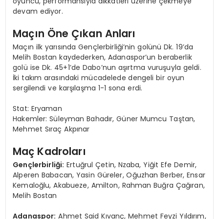
oyuncu, performansıyla dikkatleri üzerine çekmeye
devam ediyor.
Maçın Öne Çıkan Anları
Maçın ilk yarısında Gençlerbirliği’nin golünü Dk. 19’da
Melih Bostan kaydederken, Adanaspor’un beraberlik
golü ise Dk. 45+1’de Dabo’nun aşırtma vuruşuyla geldi.
İki takım arasındaki mücadelede dengeli bir oyun
sergilendi ve karşılaşma 1-1 sona erdi.
Stat: Eryaman
Hakemler: Süleyman Bahadır, Güner Mumcu Taştan,
Mehmet Sıraç Akpınar
Maç Kadroları
Gençlerbirliği:
Ertuğrul Çetin, Nzaba, Yiğit Efe Demir,
Alperen Babacan, Yasin Güreler, Oğuzhan Berber, Ensar
Kemaloğlu, Akabueze, Amilton, Rahman Buğra Çağıran,
Melih Bostan
Adanaspor:
Ahmet Said Kıvanç, Mehmet Feyzi Yıldırım,