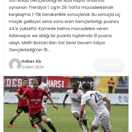
Son Buldu Gençlerbirliği ile Adanaspor arasında
SAĞLIK
oynanan Trendyol 1. Lig’in 29. hafta mücadelesinde
karşılaşma 1-1’lik beraberlikle sonuçlandı. Bu sonuçla üç
MAGAZIN
maçlık galibiyet serisi sona eren Gençlerbirliği, puanını
44’e yükseltti. Kümede kalma mücadelesi veren
YAŞAM
Adanaspor ise aldığı bir puanla toplamda 31 puana
ulaştı. Melih Bostan’dan Gol Serisi Devam Ediyor
Gençlerbirliği’nin 19…
Haber Ab
Paylaş
13 Ekim 2024