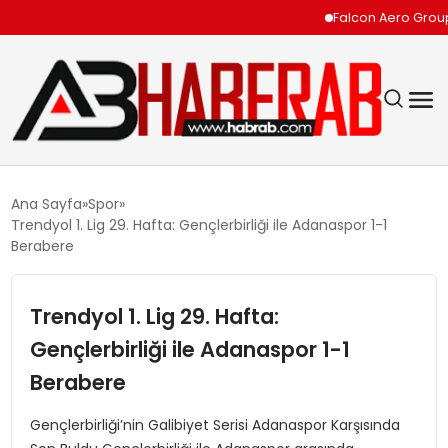
Falcon Aero Group, Kür
GÜNDEM
Ana Sayfa
Spor
Trendyol 1. Lig 29. Hafta: Gençlerbirliği ile Adanaspor 1-1
EKONOMI
Berabere
SIYASET
Trendyol 1. Lig 29. Hafta:
Gençlerbirliği ile Adanaspor 1-1
TEKNOLOJI
Berabere
SPOR
Gençlerbirliği’nin Galibiyet Serisi Adanaspor Karşısında