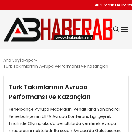
Trump’in Helikopteri Yo
GÜNDEM
Ana Sayfa
Spor
Türk Takımlarının Avrupa Performansı ve Kazançları
EKONOMI
Türk Takımlarının Avrupa
SIYASET
Performansı ve Kazançları
TEKNOLOJI
Fenerbahçe Avrupa Macerasını Penaltılarla Sonlandırdı
Fenerbahçe’nin UEFA Avrupa Konferans Ligi çeyrek
SPOR
finalinde Olympiakos’a penaltılarda yenilerek Avrupa
macerasını noktaladı. Bu sezon Avrupa’da Galatasaray,