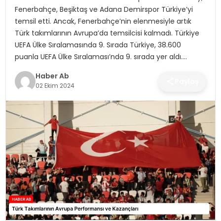
SAĞLIK
Fenerbahçe, Beşiktaş ve Adana Demirspor Türkiye’yi
temsil etti. Ancak, Fenerbahçe’nin elenmesiyle artık
MAGAZIN
Türk takımlarının Avrupa’da temsilcisi kalmadı. Türkiye
UEFA Ülke Sıralamasında 9. Sırada Türkiye, 38.600
YAŞAM
puanla UEFA Ülke Sıralaması’nda 9. sırada yer aldı….
Haber Ab
Paylaş
02 Ekim 2024