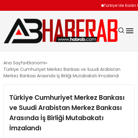
Türkiye’de Kadın İşsiz
GÜNDEM
Ana Sayfa
Ekonomi
Türkiye Cumhuriyet Merkez Bankası ve Suudi Arabistan
EKONOMI
Merkez Bankası Arasında İş Birliği Mutabakatı İmzalandı
SIYASET
Türkiye Cumhuriyet Merkez Bankası
ve Suudi Arabistan Merkez Bankası
TEKNOLOJI
Arasında İş Birliği Mutabakatı
SPOR
İmzalandı