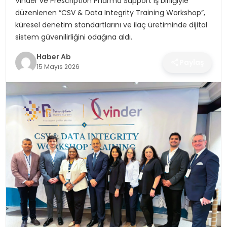
Vinder ve Prescription Pharma Support iş birliğiyle
SAĞLIK
düzenlenen “CSV & Data Integrity Training Workshop”,
küresel denetim standartlarını ve ilaç üretiminde dijital
MAGAZIN
sistem güvenilirliğini odağına aldı.
YAŞAM
Haber Ab
Paylaş
15 Mayıs 2026