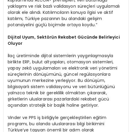
kapsamında ALCOA+ prensipleri, veri bütünlüğü
yaklaşımı ve risk bazlı validasyon süreçleri uygulamalı
olarak ele alındı. Katılımcıların konuya ilgisi ve aktif
katılımı, Türkiye pazarının bu alandaki gelişim
potansiyelini güçlü biçimde ortaya koydu.”
Dijital Uyum, Sektörün Rekabet Gücünde Belirleyici
Oluyor
İlaç üretiminde dijital sistemlerin yaygınlaşmasıyla
birlikte ERP, bulut altyapıları, otomasyon sistemleri,
yapay zekâ uygulamaları ve elektronik veri yönetimi
süreçlerinin dönüşümünü, güncel regülasyonlara
uyumunun merkezine yerleşiyor. Bu dönüşüm,
bilgisayarlı sistem validasyonu ve veri bütünlüğünü
yalnızca teknik bir gereklilik olmaktan çıkararak,
şirketlerin uluslararası pazarlardaki rekabet gücü
açısından stratejik bir başlık haline getiriyor.
Vinder ve PPS iş birliğiyle gerçekleştirilen eğitim
programı, bu alanda uluslararası bilgi birikimini
Türkiye’ye taşıyan önemli bir adım olarak