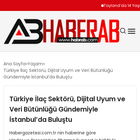
Tayland’da 14 Yaşındaki
GÜNDEM
Ana Sayfa
Yaşam
Türkiye İlaç Sektörü, Dijital Uyum ve Veri Bütünlüğü
EKONOMI
Gündemiyle İstanbul’da Buluştu
SIYASET
Türkiye İlaç Sektörü, Dijital Uyum ve
Veri Bütünlüğü Gündemiyle
TEKNOLOJI
İstanbul’da Buluştu
SPOR
Habergazetesi.com.tr nin haberine göre