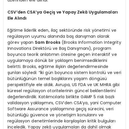
üzerinden ele alındı.
CSV’den CSA’ya Geçiş ve Yapay Zekâ Uygulamaları
Ele Alındı
Eğitime liderlik eden, ilaç sektöründe risk yönetimi ve
regülasyon uyumu alanında baş danışman olarak
görev yapan
Sam Brooks
(Brooks Information Integrity
Innovations Direktörü ve Baş Danışmanı), program
boyunca teorik anlatımın ötesine geçen interaktif ve
uygulamaya dönük bir yaklaşım benimsediklerini
belirtti. Brooks, eğitime ilişkin değerlendirmesinde
şunları söyledi: “İki gün boyunca sistem kontrolü ve veri
bütünlüğünün temel başlıklarını yaşam döngüsü
perspektifiyle ele aldık. Avrupa, US FDA ve UK MHRA gibi
küresel regülasyon otoritelerinin güncel beklentilerini
değerlendirdik. Katılımcılarla birlikte GAMP 5 risk bazlı
validasyon yaklaşımını, CSV’den CSA’ya, yani Computer
Software Assurance yaklaşımına geçiş sürecini, veri
bütünlüğü güvence ve yönetişim konularını ve
regülasyon denetimlerinde karşılaşılan kritik bulguları
inceledik. Yapay zekâ uygulamaları da dahil olmak