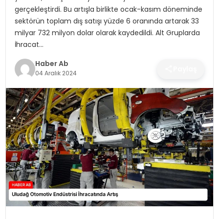
SAĞLIK
gerçekleştirdi. Bu artışla birlikte ocak-kasım döneminde
sektörün toplam dış satışı yüzde 6 oranında artarak 33
MAGAZIN
milyar 732 milyon dolar olarak kaydedildi. Alt Gruplarda
İhracat…
YAŞAM
Haber Ab
Paylaş
04 Aralık 2024