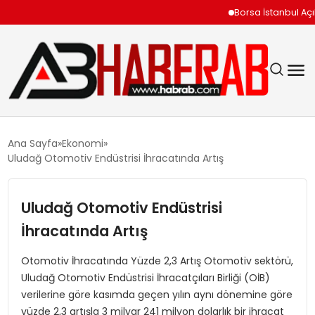
Borsa İstanbul Açılışın
GÜNDEM
Ana Sayfa
Ekonomi
Uludağ Otomotiv Endüstrisi İhracatında Artış
EKONOMI
Uludağ Otomotiv Endüstrisi
SIYASET
İhracatında Artış
TEKNOLOJI
Otomotiv İhracatında Yüzde 2,3 Artış Otomotiv sektörü,
Uludağ Otomotiv Endüstrisi İhracatçıları Birliği (OİB)
SPOR
verilerine göre kasımda geçen yılın aynı dönemine göre
yüzde 2,3 artışla 3 milyar 241 milyon dolarlık bir ihracat