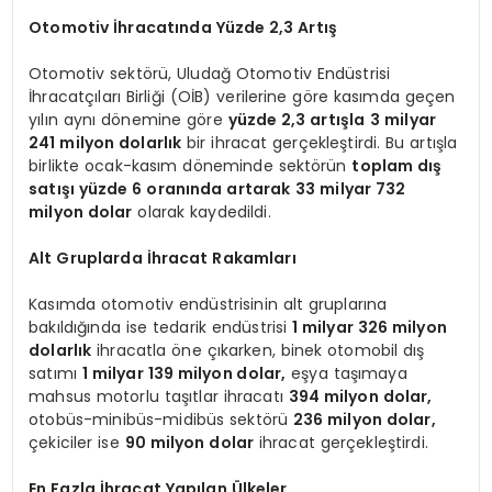
Otomotiv İhracatında Yüzde 2,3 Artış
Otomotiv sektörü, Uludağ Otomotiv Endüstrisi
İhracatçıları Birliği (OİB) verilerine göre kasımda geçen
yılın aynı dönemine göre
yüzde 2,3 artışla
3 milyar
241 milyon dolarlık
bir ihracat gerçekleştirdi. Bu artışla
birlikte ocak-kasım döneminde sektörün
toplam dış
satışı yüzde 6 oranında artarak
33 milyar 732
milyon dolar
olarak kaydedildi.
Alt Gruplarda İhracat Rakamları
Kasımda otomotiv endüstrisinin alt gruplarına
bakıldığında ise tedarik endüstrisi
1 milyar 326 milyon
dolarlık
ihracatla öne çıkarken, binek otomobil dış
satımı
1 milyar 139 milyon dolar,
eşya taşımaya
mahsus motorlu taşıtlar ihracatı
394 milyon dolar,
otobüs-minibüs-midibüs sektörü
236 milyon dolar,
çekiciler ise
90 milyon dolar
ihracat gerçekleştirdi.
En Fazla İhracat Yapılan Ülkeler