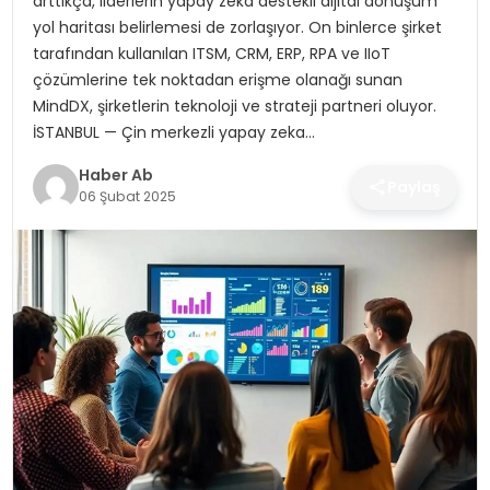
arttıkça, liderlerin yapay zeka destekli dijital dönüşüm
SAĞLIK
yol haritası belirlemesi de zorlaşıyor. On binlerce şirket
tarafından kullanılan ITSM, CRM, ERP, RPA ve IIoT
MAGAZIN
çözümlerine tek noktadan erişme olanağı sunan
MindDX, şirketlerin teknoloji ve strateji partneri oluyor.
YAŞAM
İSTANBUL — Çin merkezli yapay zeka…
Haber Ab
Paylaş
06 Şubat 2025