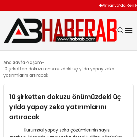
Almanya’da Ren Nehri Ku
GÜNDEM
Ana Sayfa
Yaşam
10 şirketten dokuzu önümüzdeki üç yılda yapay zeka
EKONOMI
yatırımlarını artıracak
SIYASET
10 şirketten dokuzu önümüzdeki üç
yılda yapay zeka yatırımlarını
TEKNOLOJI
artıracak
SPOR
Kurumsal yapay zeka çözümlerinin sayısı