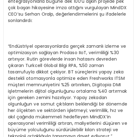
entegrasyonlarla bugüne dek 100’ü aşkın projede pek
çok başarı hikayesine imza attığını vurgulayan MindDX
CEO’su Serhan Oralp, değerlendirmelerini şu ifadelerle
sonlandırdı:
“Endüstriyel operasyonlarda gerçek zamanlı izleme ve
optimizasyon sağlayan Prodaso IIoT, verimliliği %30
artırıyor. Rutin görevlerde insan hatasını devreden
çıkaran Turkcell Global Bilgi RPA, %50 zaman
tasarrufuyla dikkat çekiyor. BT süreçlerini yapay zeka
destekli otomasyonla optimize eden Freshworks ITSM
müşteri memnuniyetini %25 artırırken, Digitopia DMI
işletmelerin dijital olgunluğunu ortalama %40 artırmak
için gereken zemini hazırlıyor. Yapay zekadan
olgunluğun ve somut çıktıların beklendiği bir dönemde
her ölçekten ve sektörden işletmeyi; verimlilik, hız ve
akıl çağında mükemmeli hedefleyen MindDX’in
operasyonel verimliliği artıran, maliyetlerini düşüren ve
büyüme yolculuğunu sürdürülebilir kılan strateji ve
teknoloji ortaklığıyla tanışmaya davet ediyoruz.”