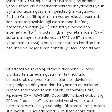
MindDX’in 20 yılı aşkın süredir küresel iş ortaklıklarını
yerel uzmanlıkla birleştirerek sektörel ihtiyaçlara uygun
dijital dönüşüm çözümleri geliştirdiğini vurgulayan
Serhan Oralp, “Bir işletmenin yapay zekayla verimlilik
kazanımı sağlayabileceği alanlar robotik süreç
otomasyonundan (RPA) endüstriyel nesnelerin
internetine (IIoT), müşteri ilişkileri yönetiminden (CRM)
kurumsal kaynak planlamaya (ERP) ve BT hizmet
yönetimine (ITSM) uzanıyor. Her sürecin kendine has
özellikleri ve başarısı kanıtlanmış iyi uygulamaları var.
Bir strateji ve teknoloji ortağı olarak MindDX, farklı
alanlara temas eden çözümleri tek noktada
birleştirerek ayrışıyor. Küresel teknoloji devlerinin
geliştirdiği ve dünyanın dört bir yanında on binlerce
işletme tarafından tercih edilen Freshworks ITSM,
Pipedrive CRM, ABAS ERP, Odoo ERP, Turkcell Global Bilgi
RPA ve Prodaso IIoT çözümlerini yerel ve sektörel
uzmanlığımızla Türkiye ve bölge ülkelerdeki müşterilere
sunuyoruz. Bu sayede MindDX müşterilerinin farklı