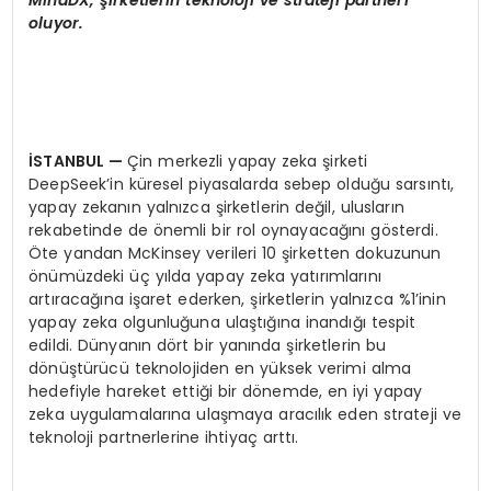
MindDX,
şirketlerin teknoloji ve strateji partneri
oluyor.
İSTANBUL
—
Çin merkezli yapay zeka şirketi
DeepSeek’in küresel piyasalarda sebep olduğu sarsıntı,
yapay zekanın yalnızca şirketlerin değil, ulusların
rekabetinde de önemli bir rol oynayacağını gösterdi.
Öte yandan McKinsey verileri 10 şirketten dokuzunun
önümüzdeki üç yılda yapay zeka yatırımlarını
artıracağına işaret ederken, şirketlerin yalnızca %1’inin
yapay zeka olgunluğuna ulaştığına inandığı tespit
edildi. Dünyanın dört bir yanında şirketlerin bu
dönüştürücü teknolojiden en yüksek verimi alma
hedefiyle hareket ettiği bir dönemde, en iyi yapay
zeka uygulamalarına ulaşmaya aracılık eden strateji ve
teknoloji partnerlerine ihtiyaç arttı.