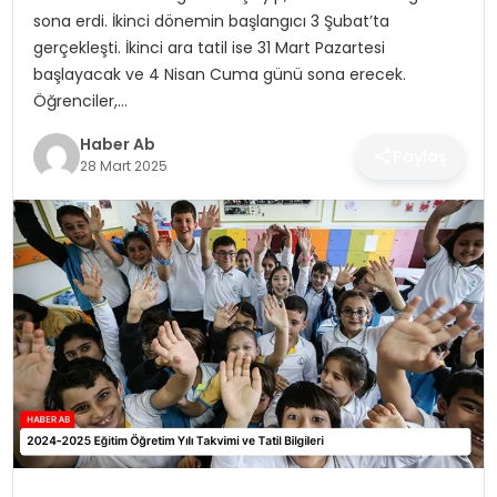
SAĞLIK
sona erdi. İkinci dönemin başlangıcı 3 Şubat’ta
gerçekleşti. İkinci ara tatil ise 31 Mart Pazartesi
MAGAZIN
başlayacak ve 4 Nisan Cuma günü sona erecek.
Öğrenciler,…
YAŞAM
Haber Ab
Paylaş
28 Mart 2025