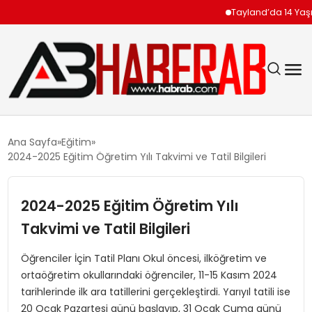
Tayland’da 14 Yaşındak
GÜNDEM
Ana Sayfa
Eğitim
2024-2025 Eğitim Öğretim Yılı Takvimi ve Tatil Bilgileri
EKONOMI
2024-2025 Eğitim Öğretim Yılı
SIYASET
Takvimi ve Tatil Bilgileri
TEKNOLOJI
Öğrenciler İçin Tatil Planı Okul öncesi, ilköğretim ve
ortaöğretim okullarındaki öğrenciler, 11-15 Kasım 2024
SPOR
tarihlerinde ilk ara tatillerini gerçekleştirdi. Yarıyıl tatili ise
20 Ocak Pazartesi günü başlayıp, 31 Ocak Cuma günü