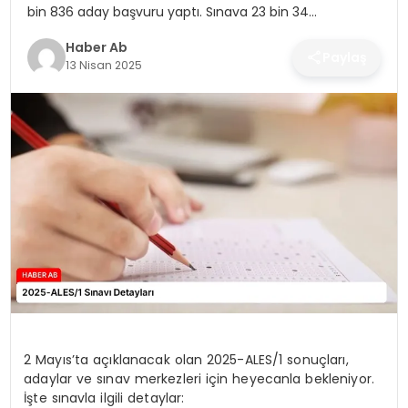
SAĞLIK
bin 836 aday başvuru yaptı. Sınava 23 bin 34…
Haber Ab
MAGAZIN
Paylaş
13 Nisan 2025
YAŞAM
2 Mayıs’ta açıklanacak olan 2025-ALES/1 sonuçları,
adaylar ve sınav merkezleri için heyecanla bekleniyor.
İşte sınavla ilgili detaylar: