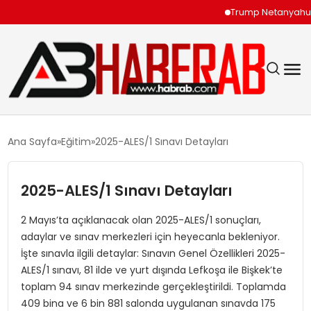
Trump Netanyahu Görüş
GÜNDEM
Ana Sayfa
Eğitim
2025-ALES/1 Sınavı Detayları
EKONOMI
2025-ALES/1 Sınavı Detayları
SIYASET
2 Mayıs’ta açıklanacak olan 2025-ALES/1 sonuçları,
adaylar ve sınav merkezleri için heyecanla bekleniyor.
TEKNOLOJI
İşte sınavla ilgili detaylar: Sınavın Genel Özellikleri 2025-
ALES/1 sınavı, 81 ilde ve yurt dışında Lefkoşa ile Bişkek’te
SPOR
toplam 94 sınav merkezinde gerçekleştirildi. Toplamda
409 bina ve 6 bin 881 salonda uygulanan sınavda 175