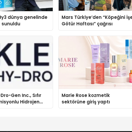
Hy3 dünya genelinde
Mars Türkiye’den “Köpeğini İş
a sunuldu
Götür Haftası” çağrısı
Dro-Gen Inc., Sıfır
Marie Rose kozmetik
isyonlu Hidrojen
sektörüne giriş yaptı
knolojisinde ISO ve
nleyici Onaylarını