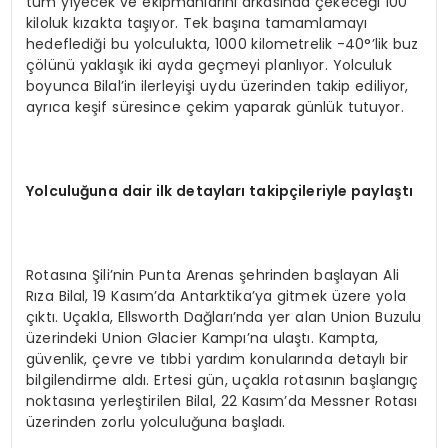
tüm yiyecek ve ekipmanlarını arkasında çekeceği 100
kiloluk kızakta taşıyor. Tek başına tamamlamayı
hedeflediği bu yolculukta, 1000 kilometrelik -40°’lik buz
çölünü yaklaşık iki ayda geçmeyi planlıyor. Yolculuk
boyunca Bilal’in ilerleyişi uydu üzerinden takip ediliyor,
ayrıca keşif süresince çekim yaparak günlük tutuyor.
Yolculuğuna dair ilk detayları takipçileriyle paylaştı
Rotasına Şili’nin Punta Arenas şehrinden başlayan Ali
Rıza Bilal, 19 Kasım’da Antarktika’ya gitmek üzere yola
çıktı. Uçakla, Ellsworth Dağları’nda yer alan Union Buzulu
üzerindeki Union Glacier Kampı’na ulaştı. Kampta,
güvenlik, çevre ve tıbbi yardım konularında detaylı bir
bilgilendirme aldı. Ertesi gün, uçakla rotasının başlangıç
noktasına yerleştirilen Bilal, 22 Kasım’da Messner Rotası
üzerinden zorlu yolculuğuna başladı.