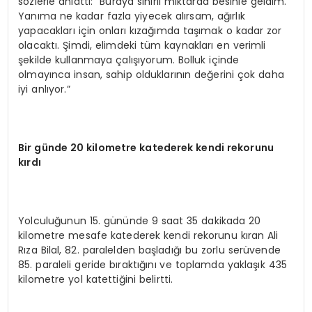
sözlerle anlattı: “Buraya sınırlı miktarda besinle geldim.
Yanıma ne kadar fazla yiyecek alırsam, ağırlık
yapacakları için onları kızağımda taşımak o kadar zor
olacaktı. Şimdi, elimdeki tüm kaynakları en verimli
şekilde kullanmaya çalışıyorum. Bolluk içinde
olmayınca insan, sahip olduklarının değerini çok daha
iyi anlıyor.”
Bir günde 20 kilometre katederek kendi rekorunu
kırdı
Yolculuğunun 15. gününde 9 saat 35 dakikada 20
kilometre mesafe katederek kendi rekorunu kıran Ali
Rıza Bilal, 82. paralelden başladığı bu zorlu serüvende
85. paraleli geride bıraktığını ve toplamda yaklaşık 435
kilometre yol katettiğini belirtti.