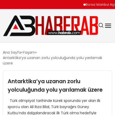
Borsa İstanbul Açılışını Y
GÜNDEM
Ana Sayfa
Yaşam
Antarktika’ya uzanan zorlu yolculuğunda yolu yarılamak
EKONOMI
üzere
SIYASET
Antarktika’ya uzanan zorlu
yolculuğunda yolu yarılamak üzere
TEKNOLOJI
Türk olimpiyat tarihinde kürek sporunda yer alan ilk
SPOR
sporcu olan Ali Rıza Bilal, Türk bayrağını Güney
Kutbu’nda dalgalandıracak ilk Türk olma hedefiyle