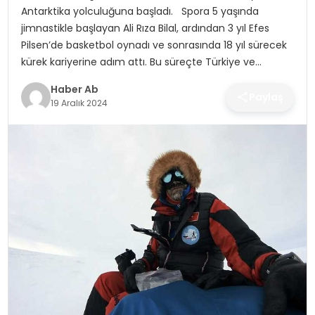
SAĞLIK
Antarktika yolculuğuna başladı. Spora 5 yaşında
jimnastikle başlayan Ali Rıza Bilal, ardından 3 yıl Efes
MAGAZIN
Pilsen’de basketbol oynadı ve sonrasında 18 yıl sürecek
kürek kariyerine adım attı. Bu süreçte Türkiye ve…
YAŞAM
Haber Ab
Paylaş
19 Aralık 2024