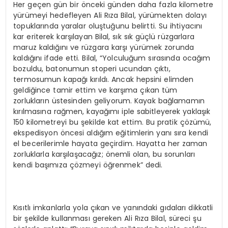
Her geçen gün bir önceki günden daha fazla kilometre
yürümeyi hedefleyen Ali Rıza Bilal, yürümekten dolayı
topuklarında yaralar oluştuğunu belirtti. Su ihtiyacını
kar eriterek karşılayan Bilal, sık sık güçlü rüzgarlara
maruz kaldığını ve rüzgara karşı yürümek zorunda
kaldığını ifade etti. Bilal, “Yolculuğum sırasında ocağım
bozuldu, batonumun stoperi ucundan çıktı,
termosumun kapağı kırıldı. Ancak hepsini elimden
geldiğince tamir ettim ve karşıma çıkan tüm
zorlukların üstesinden geliyorum. Kayak bağlamamın
kırılmasına rağmen, kayağımı iple sabitleyerek yaklaşık
150 kilometreyi bu şekilde kat ettim. Bu pratik çözümü,
ekspedisyon öncesi aldığım eğitimlerin yanı sıra kendi
el becerilerimle hayata geçirdim. Hayatta her zaman
zorluklarla karşılaşacağız; önemli olan, bu sorunları
kendi başımıza çözmeyi öğrenmek” dedi.
Kısıtlı imkanlarla yola çıkan ve yanındaki gıdaları dikkatli
bir şekilde kullanması gereken Ali Rıza Bilal, süreci şu