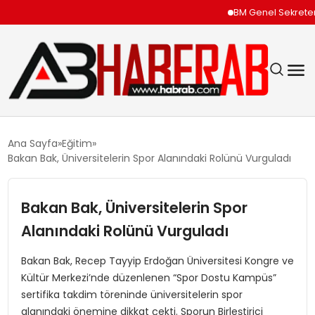
BM Genel Sekreteri Gu
GÜNDEM
Ana Sayfa
Eğitim
Bakan Bak, Üniversitelerin Spor Alanındaki Rolünü Vurguladı
EKONOMI
Bakan Bak, Üniversitelerin Spor
SIYASET
Alanındaki Rolünü Vurguladı
TEKNOLOJI
Bakan Bak, Recep Tayyip Erdoğan Üniversitesi Kongre ve
Kültür Merkezi’nde düzenlenen “Spor Dostu Kampüs”
SPOR
sertifika takdim töreninde üniversitelerin spor
alanındaki önemine dikkat çekti. Sporun Birleştirici