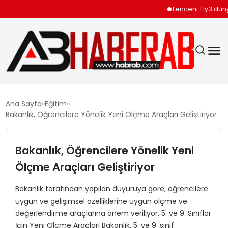
Tencent Hy3 dünya g
GÜNDEM
Ana Sayfa
Eğitim
Bakanlık, Öğrencilere Yönelik Yeni Ölçme Araçları Geliştiriyor
EKONOMI
Bakanlık, Öğrencilere Yönelik Yeni
SIYASET
Ölçme Araçları Geliştiriyor
TEKNOLOJI
Bakanlık tarafından yapılan duyuruya göre, öğrencilere
uygun ve gelişimsel özelliklerine uygun ölçme ve
SPOR
değerlendirme araçlarına önem veriliyor. 5. ve 9. Sınıflar
İçin Yeni Ölçme Araçları Bakanlık, 5. ve 9. sınıf