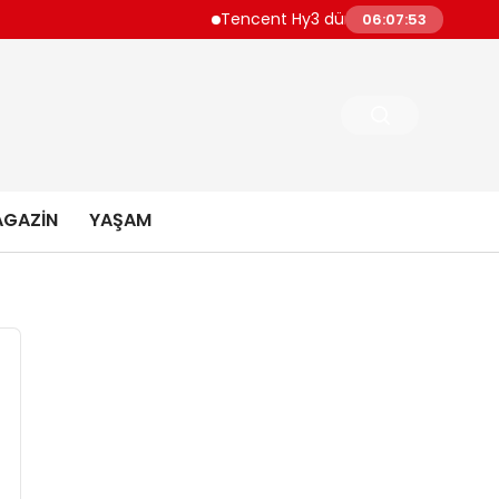
Tencent Hy3 dünya genelinde kullanıma
06:07:54
GAZIN
YAŞAM