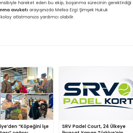
prensibiyle hareket eden bu ekip, boşanma sürecinin gerektirdiği
anma avukatı
arayışınızda Melisa Ezgi Şimşek Hukuk
olay atlatmanıza yardımcı olabilir.
iye’den “Köpeğini İşe
SRV Padel Court, 24 Ülkeye
tası” çağrısı
İhracat Yapan Türkiye’nin