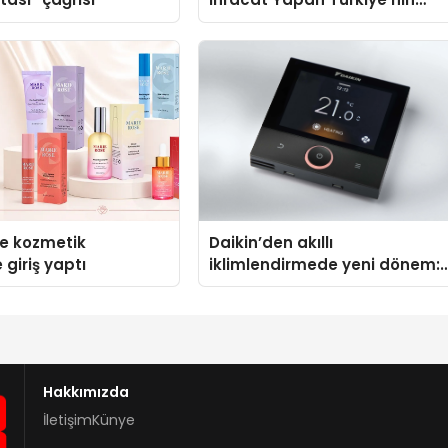
Padel Kortu Üretim Gücü
se kozmetik
Daikin’den akıllı
 giriş yaptı
iklimlendirmede yeni dönem:
Madoka Plus Türkiye’de
Hakkımızda
İletişim
Künye