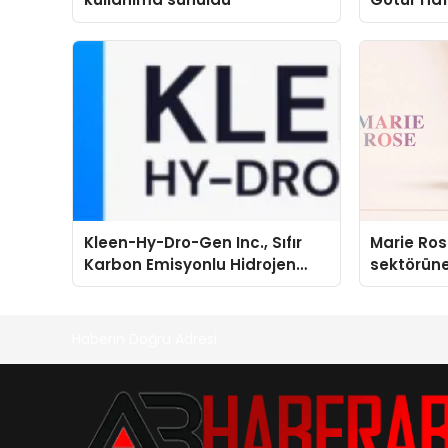
Kleen-Hy-Dro-Gen Inc., Sıfır
Marie Ro
Karbon Emisyonlu Hidrojen
sektörüne
Isıtma Teknolojisinde ISO ve
TSSA Düzenleyici Onaylarını
Aldı
Haberin Doğru Adresi