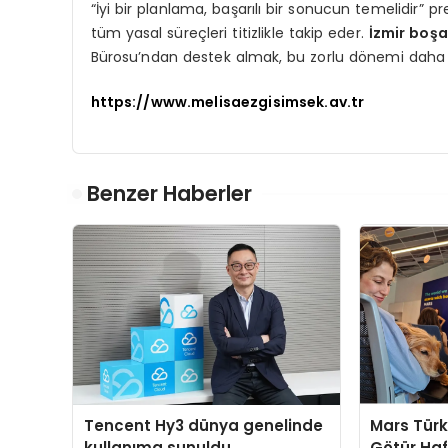
“İyi bir planlama, başarılı bir sonucun temelidir” 
tüm yasal süreçleri titizlikle takip eder.
İzmir boş
Bürosu’ndan destek almak, bu zorlu dönemi daha k
https://www.melisaezgisimsek.av.tr
Benzer Haberler
Tencent Hy3 dünya genelinde
Mars Türk
kullanıma sunuldu
Götür Haf