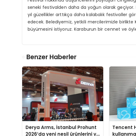
Festival hakkında düşüncelerini paylaşan Cıngıllıo
seneki festivalden daha da yoğun olarak geçiyor.
yıl güzellikler arttıkça daha kalabalık festivall
edecek. Belediyemiz, yetkili mercilerimizle birlik
büyümesini istiyoruz. Karaburun bir cennet ve öyle 
Benzer Haberler
Derya Arms, İstanbul Prohunt
Tencent 
2026’da yeni nesil ürünlerini ve
kullanım