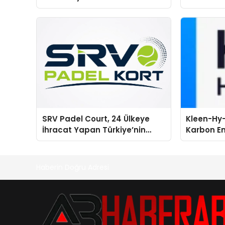
global marka vizyonunu
sergiledi
SRV Padel Court, 24 Ülkeye
Kleen-Hy-
İhracat Yapan Türkiye’nin
Karbon Em
Padel Kortu Üretim Gücü
Isıtma Te
TSSA Düze
Aldı
Haberin Doğru Adresi