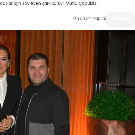
daşlar için söyleyen şarkıcı, ‘Evli Mutlu Çocuklu’…
0 Yorum Yapıldı
Paylaş