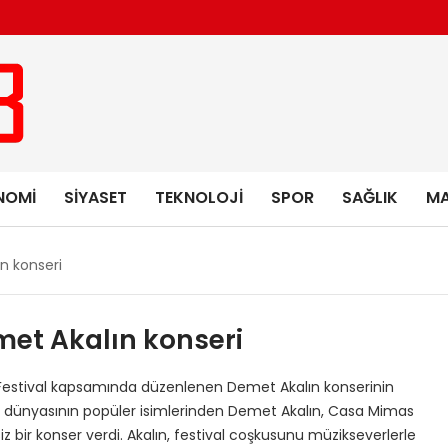
NOMI
SIYASET
TEKNOLOJI
SPOR
SAĞLIK
MA
n konseri
et Akalın konseri
du. Festival kapsamında düzenlenen Demet Akalın konserinin
üzik dünyasının popüler isimlerinden Demet Akalın, Casa Mimas
z bir konser verdi. Akalın, festival coşkusunu müzikseverlerle