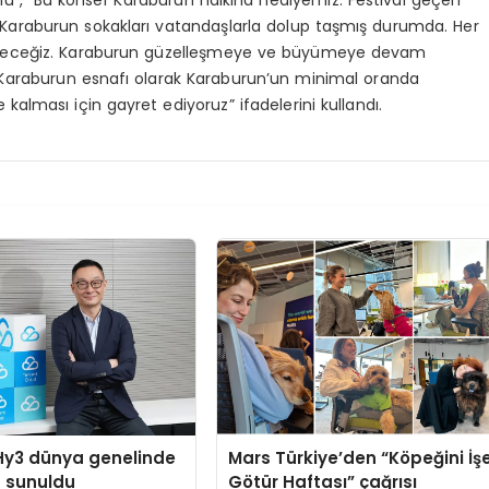
ğlu , “Bu konser Karaburun halkına hediyemiz. Festival geçen
 Karaburun sokakları vatandaşlarla dolup taşmış durumda. Her
er göreceğiz. Karaburun güzelleşmeye ve büyümeye devam
te Karaburun esnafı olarak Karaburun’un minimal oranda
kalması için gayret ediyoruz” ifadelerini kullandı.
Hy3 dünya genelinde
Mars Türkiye’den “Köpeğini İş
a sunuldu
Götür Haftası” çağrısı