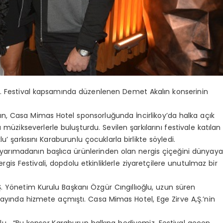
ldu. Festival kapsamında düzenlenen Demet Akalın konserinin
ın, Casa Mimas Hotel sponsorluğunda İncirlikoy’da halka açık
 müzikseverlerle buluşturdu. Sevilen şarkılarını festivale katılan
u’ şarkısını Karaburunlu çocuklarla birlikte söyledi.
l, yarımadanın başlıca ürünlerinden olan nergis çiçeğini dünyaya
rgis Festivali, dopdolu etkinliklerle ziyaretçilere unutulmaz bir
.Ş. Yönetim Kurulu Başkanı Özgür Cıngıllıoğlu, uzun süren
ayında hizmete açmıştı. Casa Mimas Hotel, Ege Zirve A,Ş.’nin