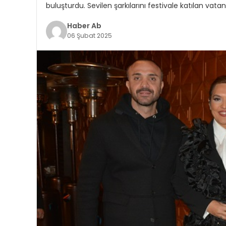
buluşturdu. Sevilen şarkılarını festivale katılan vatan
Haber Ab
06 Şubat 2025