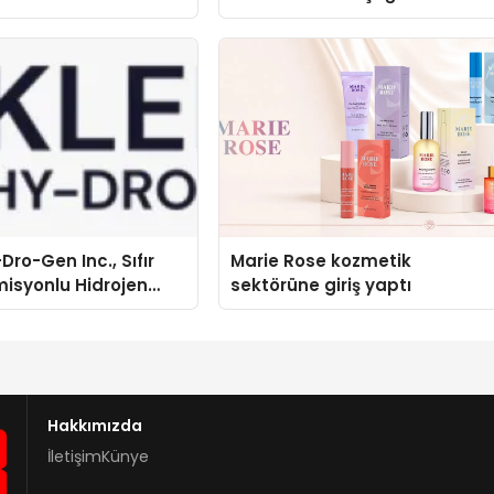
Dro-Gen Inc., Sıfır
Marie Rose kozmetik
isyonlu Hidrojen
sektörüne giriş yaptı
knolojisinde ISO ve
nleyici Onaylarını
Hakkımızda
İletişim
Künye