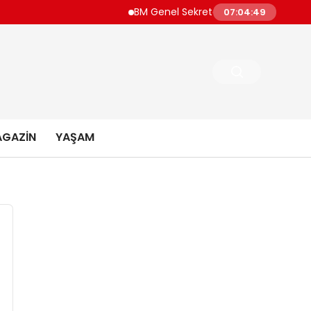
BM Genel Sekreteri Guterres Dünya Daha F
07:04:50
GAZIN
YAŞAM