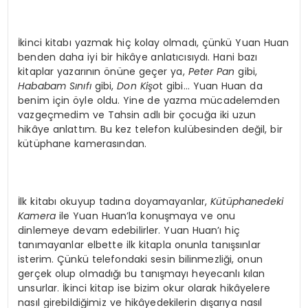
İkinci kitabı yazmak hiç kolay olmadı, çünkü Yuan Huan
benden daha iyi bir hikâye anlatıcısıydı. Hani bazı
kitaplar yazarının önüne geçer ya,
Peter Pan
gibi,
Hababam Sınıfı
gibi,
Don Ki
şo
t gibi… Yuan Huan da
benim için öyle oldu. Yine de yazma mücadelemden
vazgeçmedim ve Tahsin adlı bir çocuğa iki uzun
hikâye anlattım. Bu kez telefon kulübesinden değil, bir
kütüphane kamerasından.
İlk kitabı okuyup tadına doyamayanlar,
Kütüphanedeki
Kamera
ile Yuan Huan’la konuşmaya ve onu
dinlemeye devam edebilirler. Yuan Huan’ı hiç
tanımayanlar elbette ilk kitapla onunla tanışsınlar
isterim. Çünkü telefondaki sesin bilinmezliği, onun
gerçek olup olmadığı bu tanışmayı heyecanlı kılan
unsurlar. İkinci kitap ise bizim okur olarak hikâyelere
nasıl girebildiğimiz ve hikâyedekilerin dışarıya nasıl