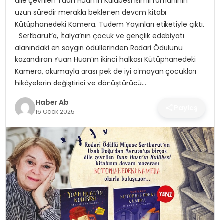
dile çevrilen Yuan Huan’ın Kulübesi isimli romanının
SAĞLIK
uzun süredir merakla beklenen devam kitabı
Kütüphanedeki Kamera, Tudem Yayınları etiketiyle çıktı.
MAGAZIN
Sertbarut’a, İtalya’nın çocuk ve gençlik edebiyatı
alanındaki en saygın ödüllerinden Rodari Ödülünü
YAŞAM
kazandıran Yuan Huan’ın ikinci halkası Kütüphanedeki
Kamera, okumayla arası pek de iyi olmayan çocukları
hikâyelerin değiştirici ve dönüştürücü…
Haber Ab
Paylaş
16 Ocak 2025