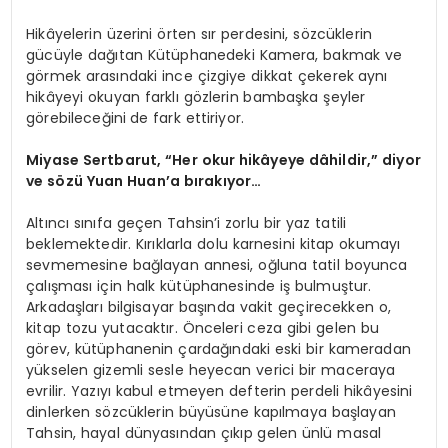
Hikâyelerin üzerini örten sır perdesini, sözcüklerin
gücüyle dağıtan Kütüphanedeki Kamera, bakmak ve
görmek arasındaki ince çizgiye dikkat çekerek
aynı
hikâyeyi okuyan farklı gözlerin bambaşka şeyler
görebileceğini
de fark ettiriyor.
Miyase Sertbarut,
“
Her okur hikâyeye dâhildir,” diyor
ve s
ö
zü Yuan Huan
’
a bırakıyor…
Altıncı sınıfa geçen Tahsin’i zorlu bir yaz tatili
beklemektedir. Kırıklarla dolu karnesini kitap okumayı
sevmemesine bağlayan annesi, oğluna tatil boyunca
çalışması için halk kütüphanesinde iş bulmuştur.
Arkadaşları bilgisayar başında vakit geçirecekken o,
kitap tozu yutacaktır. Önceleri ceza gibi gelen bu
görev, kütüphanenin çardağındaki eski bir kameradan
yükselen gizemli sesle heyecan verici bir maceraya
evrilir. Yazıyı kabul etmeyen defterin perdeli hikâyesini
dinlerken sözcüklerin büyüsüne kapılmaya başlayan
Tahsin, hayal dünyasından çıkıp gelen ünlü masal