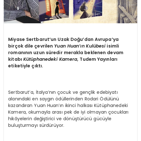
Miyase Sertbarut
’
un Uzak Doğu’dan Avrupa’ya
birçok dile çevrilen
Yuan Huan’ı
n Kul
übesi
isimli
romanının uzun süredir merakla beklenen devam
kitabı
Kütüphanedeki Kamera
, Tudem Yayınları
etiketiyle çıktı.
Sertbarut’a, İtalya’nın çocuk ve gençlik edebiyatı
alanındaki en saygın ödüllerinden Rodari Ödülünü
kazandıran Yuan Huan’ın ikinci halkası Kütüphanedeki
Kamera, okumayla arası pek de iyi olmayan çocukları
hikâyelerin değiştirici ve dönüştürücü gücüyle
buluşturmayı sürdürüyor.