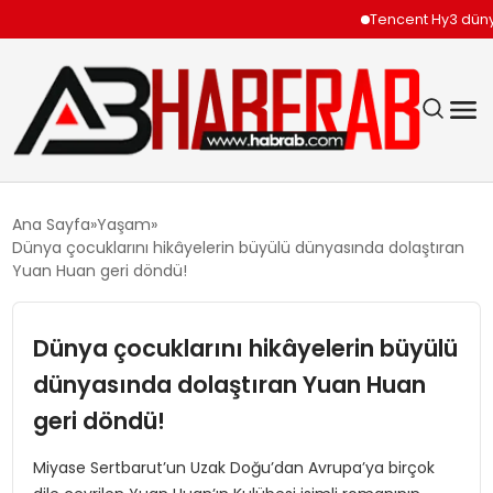
Tencent Hy3 dünya ge
GÜNDEM
Ana Sayfa
Yaşam
Dünya çocuklarını hikâyelerin büyülü dünyasında dolaştıran
EKONOMI
Yuan Huan geri döndü!
SIYASET
Dünya çocuklarını hikâyelerin büyülü
dünyasında dolaştıran Yuan Huan
TEKNOLOJI
geri döndü!
SPOR
Miyase Sertbarut’un Uzak Doğu’dan Avrupa’ya birçok