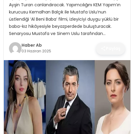
SAĞLIK
Ayşin Turan canlandıracak. Yapımcılığını KEM Yapım’ın
kurucusu Kemalhan Balçık ile Mustafa Uslu’nun
MAGAZIN
üstlendiği ‘Al Beni Baba’ filmi, izleyiciyi duygu yüklü bir
baba-kız hikâyesiyle beyazperdede buluşturacak.
YAŞAM
Senaryosu Mustafa ve Sinem Uslu tarafından…
Haber Ab
Paylaş
03 Haziran 2025