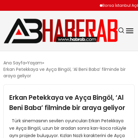
Borsa İstanbul Açılışını
GÜNDEM
Ana Sayfa
Yaşam
Erkan Petekkaya ve Ayça Bingöl, ‘Al Beni Baba’ filminde bir
EKONOMI
araya geliyor
SIYASET
Erkan Petekkaya ve Ayça Bingöl, ‘Al
Beni Baba’ filminde bir araya geliyor
TEKNOLOJI
Türk sinemasının sevilen oyuncuları Erkan Petekkaya
SPOR
ve Ayça Bingöl, uzun bir aradan sonra karı-koca rolüyle
aynı projede buluşuyor. Kızları Nazlı karakterini de Ayça