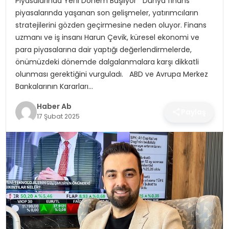
Piyasalarında Yeni Dönem Başlıyor Dünya finans
SAĞLIK
piyasalarında yaşanan son gelişmeler, yatırımcıların
stratejilerini gözden geçirmesine neden oluyor. Finans
MAGAZIN
uzmanı ve iş insanı Harun Çevik, küresel ekonomi ve
para piyasalarına dair yaptığı değerlendirmelerde,
YAŞAM
önümüzdeki dönemde dalgalanmalara karşı dikkatli
olunması gerektiğini vurguladı. ABD ve Avrupa Merkez
Bankalarının Kararları…
Haber Ab
Paylaş
17 Şubat 2025