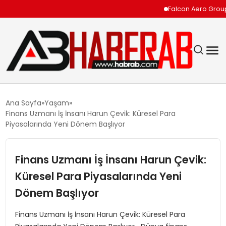
Falcon Aero Group, Küre
GÜNDEM
Ana Sayfa
Yaşam
Finans Uzmanı İş İnsanı Harun Çevik: Küresel Para
EKONOMI
Piyasalarında Yeni Dönem Başlıyor
SIYASET
Finans Uzmanı İş İnsanı Harun Çevik:
Küresel Para Piyasalarında Yeni
TEKNOLOJI
Dönem Başlıyor
SPOR
Finans Uzmanı İş İnsanı Harun Çevik: Küresel Para