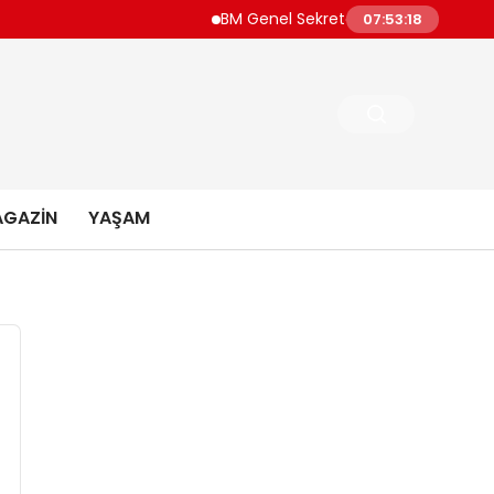
BM Genel Sekreteri Guterres Dünya Daha
07:53:19
GAZIN
YAŞAM