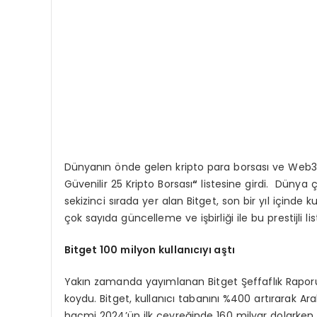
Dünyanın önde gelen kripto para borsası ve Web3 
Güvenilir 25 Kripto Borsası
“
listesine girdi. Dünya ç
sekizinci sırada yer alan Bitget, son bir yıl içinde 
çok sayıda güncelleme ve işbirliği ile bu prestijli l
Bitget 100 milyon kullanıcıyı aştı
Yakın zamanda yayımlanan Bitget Şeffaflık Raporu,
koydu. Bitget, kullanıcı tabanını %400 artırarak Aral
hacmi 2024’ün ilk çeyreğinde 160 milyar dolarken,