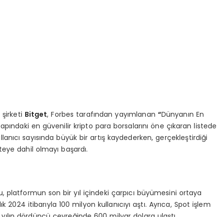
şirketi
Bitget
, Forbes tarafından yayımlanan
“
Dünyanın En
apındaki en güvenilir kripto para borsalarını öne çıkaran listede
kullanıcı sayısında büyük bir artış kaydederken, gerçekleştirdiği
isteye dahil olmayı başardı.
 platformun son bir yıl içindeki çarpıcı büyümesini ortaya
ık 2024 itibarıyla 100 milyon kullanıcıyı aştı. Ayrıca, Spot işlem
 yılın dördüncü çeyreğinde 600 milyar dolara ulaştı.