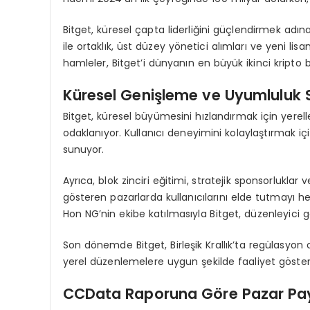
Bitget, küresel çapta liderliğini güçlendirmek adına 
ile ortaklık, üst düzey yönetici alımları ve yeni lisa
hamleler, Bitget’i dünyanın en büyük ikinci kripto 
Küresel Genişleme ve Uyumluluk St
Bitget, küresel büyümesini hızlandırmak için yerelle
odaklanıyor. Kullanıcı deneyimini kolaylaştırmak için
sunuyor.
Ayrıca, blok zinciri eğitimi, stratejik sponsorlukl
gösteren pazarlarda kullanıcılarını elde tutmayı h
Hon NG’nin ekibe katılmasıyla Bitget, düzenleyici g
Son dönemde Bitget, Birleşik Krallık’ta regülasyon 
yerel düzenlemelere uygun şekilde faaliyet göster
CCData Raporuna G
ö
re Pazar P