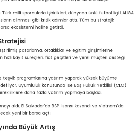
Türk milli sporcularla işbirlikleri, dünyaca ünlü futbol ligi LALIGA
nsların alınması gibi kritik adımlar attı. Tüm bu stratejik
borsa ekosistemi haline getirdi.
ratejisi
ştirilmiş pazarlama, ortaklıklar ve eğitim girişimlerine
 hızlı kayıt süreçleri, fiat geçitleri ve yerel müşteri desteği
ar ve teşvik programlarına yatırım yaparak yüksek büyüme
edefliyor. Uyumluluk konusunda ise Baş Hukuk Yetkilisi (CLO)
erekliliklere daha fazla yatırım yapmaya başladı.
onayı aldı, El Salvador’da BSP lisansı kazandı ve Vietnam’da
ecek yeni bir borsa açtı.
ayında Büyü
k Art
ış