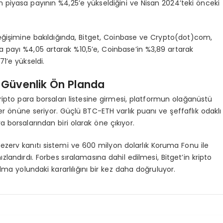
 piyasa payının %4,25’e yükseldiğini ve Nisan 2024’teki önceki
değişimine bakıldığında, Bitget, Coinbase ve Crypto(dot)com,
a payı %4,05 artarak %10,5’e, Coinbase’in %3,89 artarak
1’e yükseldi.
e Güvenlik Ö
n Planda
 kripto para borsaları listesine girmesi, platformun olağanüstü
er önüne seriyor. Güçlü BTC-ETH varlık puanı ve şeffaflık odaklı
a borsalarından biri olarak öne çıkıyor.
ezerv kanıtı sistemi ve 600 milyon dolarlık Koruma Fonu ile
ızlandırdı. Forbes sıralamasına dahil edilmesi, Bitget’in kripto
lma yolundaki kararlılığını bir kez daha doğruluyor.