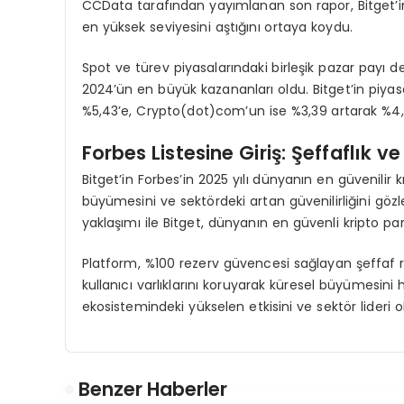
CCData tarafından yayımlanan son rapor, Bitget’in
en yüksek seviyesini aştığını ortaya koydu.
Spot ve türev piyasalarındaki birleşik pazar payı 
2024’ün en büyük kazananları oldu. Bitget’in piyas
%5,43’e, Crypto(dot)com’un ise %3,39 artarak %4,7
Forbes Listesine Giriş: Şeffaflık v
Bitget’in Forbes’in 2025 yılı dünyanın en güvenilir
büyümesini ve sektördeki artan güvenilirliğini gözl
yaklaşımı ile Bitget, dünyanın en güvenli kripto par
Platform, %100 rezerv güvencesi sağlayan şeffaf r
kullanıcı varlıklarını koruyarak küresel büyümesini h
ekosistemindeki yükselen etkisini ve sektör lideri o
Benzer Haberler