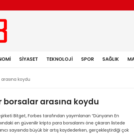
NOMI
SIYASET
TEKNOLOJI
SPOR
SAĞLIK
MA
ar arasına koydu
ir borsalar arasına koydu
irketi Bitget, Forbes tarafından yayımlanan “Dünyanın En
pındaki en güvenilir kripto para borsalarını öne çıkaran listede
llanıcı sayısında büyük bir artış kaydederken, gerçekleştirdiği çok