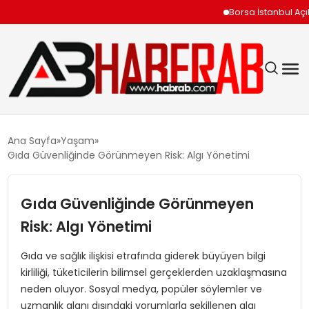
Borsa İstanbul Açılışını
GÜNDEM
Ana Sayfa
Yaşam
Gıda Güvenliğinde Görünmeyen Risk: Algı Yönetimi
EKONOMI
Gıda Güvenliğinde Görünmeyen
SIYASET
Risk: Algı Yönetimi
TEKNOLOJI
Gıda ve sağlık ilişkisi etrafında giderek büyüyen bilgi
kirliliği, tüketicilerin bilimsel gerçeklerden uzaklaşmasına
SPOR
neden oluyor. Sosyal medya, popüler söylemler ve
uzmanlık alanı dışındaki yorumlarla şekillenen algı