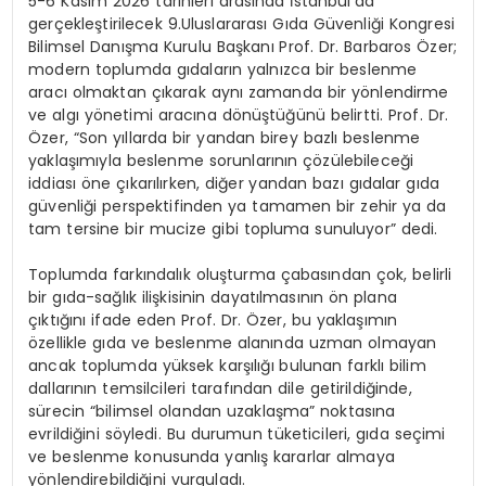
5-6 Kasım 2026 tarihleri arasında İstanbul’da
gerçekleştirilecek 9.Uluslararası Gıda Güvenliği
Kongresi
Bilimsel Danışma Kurulu Başkanı Prof.
Dr.
Barbaros Özer
;
modern toplumda gıdaların yalnızca bir beslenme
aracı olmaktan çıkarak aynı zamanda bir yönlendirme
ve algı yönetimi aracına dönüştüğünü belirtti. Prof. Dr.
Özer, “Son yıllarda bir yandan birey
bazlı
beslenme
yaklaşımıyla beslenme sorunlarının çözülebileceği
iddiası öne çıkarılırken, diğer yandan bazı gıdalar gıda
güvenliği perspektifinden ya tamamen bir zehir ya da
tam tersine bir mucize gibi topluma sunuluyor” dedi.
Toplumda farkındalık oluşturma çabasından çok, belirli
bir gıda-sağlık ilişkisinin dayatılmasının ön plana
çıktığını ifade eden Prof. Dr. Özer, bu yaklaşımın
özellikle gıda ve beslenme alanında uzman olmayan
ancak toplumda yüksek karşılığı bulunan farklı bilim
dallarının temsilcileri tarafından dile getirildiğinde,
sürecin “bilimsel olandan uzaklaşma” noktasına
evrildiğini
söyledi. Bu durumun tüketicileri, gıda seçimi
ve beslenme konusunda yanlış kararlar almaya
yönlendirebildiğini vurguladı.