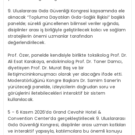
9. Uluslararası Gıda Güvenliği Kongresi
kapsamında ele
alınacak “Topluma Dayatılan Gıda-Sağlık İlişkisi” başlıklı
panelde; sürekli güncellenen bilimsel veriler ışığında,
disiplinler arası iş birliğiyle geliştirilecek kalıcı ve sağlam
stratejilerin önemi uzmanlar tarafından
değerlendirilecek.
Prof.
Özer
,
panelde
kendisiyle birlikte
toksikolog Prof.
Dr.
Ali Esat Karakaya,
endokrinolog
Prof.
Dr. Taner
Damcı
,
diyetisyen Prof.
Dr. Murat
Baş
ve bir
iletişimcinin
konuşmacı olarak yer alacağını
ifade etti.
Moderatörlüğünü
Kongre Başkanı Dr. Samim Saner
’in
yürüteceği panelde,
izleyicilerin doğrudan soru ve
görüşlerini iletebilecekleri i
nteraktif bir
sistem
kullanılacak
.
5
–
6 Kasım 2026
’da
Grand Cevahir Hotel &
Convention
Center’da gerçekleştirilecek
9. Uluslararası
Gıda Güvenliği Kongresi,
disiplinler arası uzman katkıları
ve interaktif yapısıyla, katılımcılara bu önemli konuyu