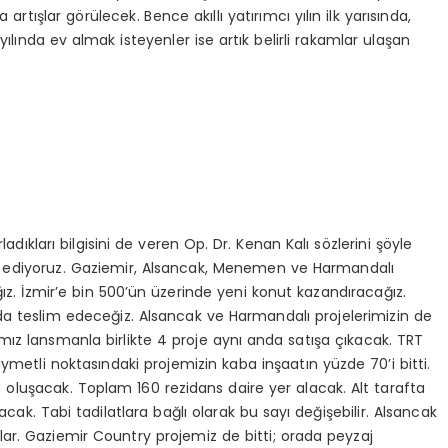
rtışlar görülecek. Bence akıllı yatırımcı yılın ilk yarısında,
6 yılında ev almak isteyenler ise artık belirli rakamlar ulaşan
adıkları bilgisini de veren Op. Dr. Kenan Kalı sözlerini şöyle
 ediyoruz. Gaziemir, Alsancak, Menemen ve Harmandalı
z. İzmir’e bin 500’ün üzerinde yeni konut kazandıracağız.
da teslim edeceğiz. Alsancak ve Harmandalı projelerimizin de
mız lansmanla birlikte 4 proje aynı anda satışa çıkacak. TRT
ıymetli noktasındaki projemizin kaba inşaatın yüzde 70’i bitti.
an oluşacak. Toplam 160 rezidans daire yer alacak. Alt tarafta
cak. Tabi tadilatlara bağlı olarak bu sayı değişebilir. Alsancak
lar. Gaziemir Country projemiz de bitti; orada peyzaj