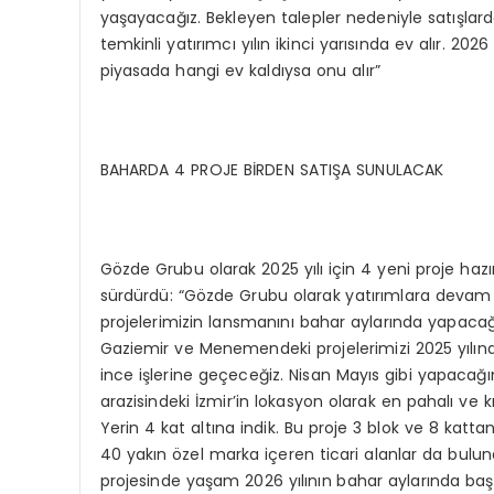
yaşayacağız. Bekleyen talepler nedeniyle satışlarda a
temkinli yatırımcı yılın ikinci yarısında ev alır. 202
piyasada hangi ev kaldıysa onu alır”
BAHARDA 4 PROJE BİRDEN SATIŞA SUNULACAK
Gözde Grubu olarak 2025 yılı için 4 yeni proje hazırl
sürdürdü: “Gözde Grubu olarak yatırımlara devam
projelerimizin lansmanını bahar aylarında yapacağı
Gaziemir ve Menemendeki projelerimizi 2025 yılın
ince işlerine geçeceğiz. Nisan Mayıs gibi yapacağı
arazisindeki İzmir’in lokasyon olarak en pahalı ve k
Yerin 4 kat altına indik. Bu proje 3 blok ve 8 katt
40 yakın özel marka içeren ticari alanlar da buluna
projesinde yaşam 2026 yılının bahar aylarında baş