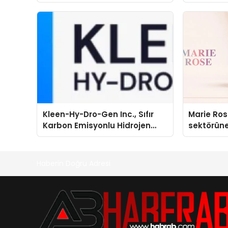
Kleen-Hy-Dro-Gen Inc., Sıfır
Marie Ro
Karbon Emisyonlu Hidrojen
sektörüne
Isıtma Teknolojisinde ISO ve
TSSA Düzenleyici Onaylarını
Aldı
Haberin Doğru Adresi