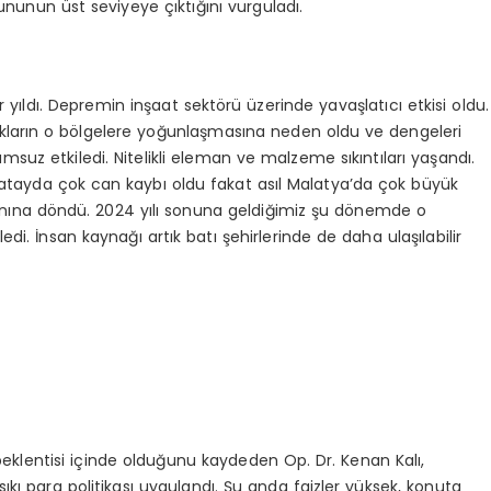
rununun üst seviyeye çıktığını vurguladı.
ir yıldı. Depremin inşaat sektörü üzerinde yavaşlatıcı etkisi oldu.
nakların o bölgelere yoğunlaşmasına neden oldu ve dengeleri
suz etkiledi. Nitelikli eleman ve malzeme sıkıntıları yaşandı.
tayda çok can kaybı oldu fakat asıl Malatya’da çok büyük
lanına döndü. 2024 yılı sonuna geldiğimiz şu dönemde o
edi. İnsan kaynağı artık batı şehirlerinde de daha ulaşılabilir
 beklentisi içinde olduğunu kaydeden Op. Dr. Kenan Kalı,
ıkı para politikası uygulandı. Şu anda faizler yüksek, konuta