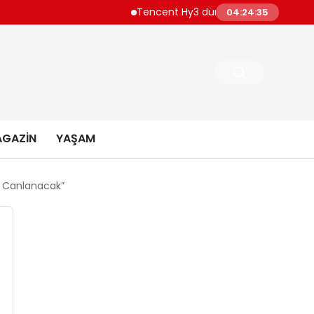
Tencent Hy3 dünya genelinde kullanıma su
04:24:36
GAZIN
YAŞAM
ör Canlanacak”