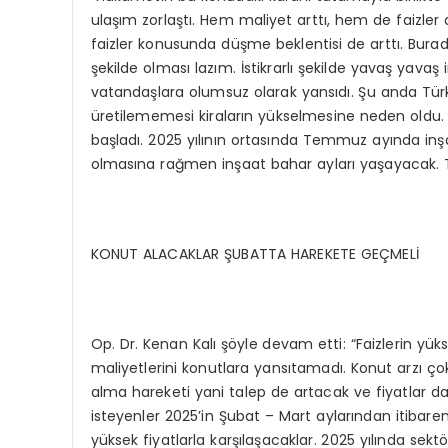
ulaşım zorlaştı. Hem maliyet arttı, hem de faizle
faizler konusunda düşme beklentisi de arttı. Burad
şekilde olması lazım. İstikrarlı şekilde yavaş yavaş
vatandaşlara olumsuz olarak yansıdı. Şu anda Tür
üretilememesi kiraların yükselmesine neden oldu. 
başladı. 2025 yılının ortasında Temmuz ayında in
olmasına rağmen inşaat bahar ayları yaşayacak. 
KONUT ALACAKLAR ŞUBATTA HAREKETE GEÇMELİ
Op. Dr. Kenan Kalı şöyle devam etti: “Faizlerin y
maliyetlerini konutlara yansıtamadı. Konut arzı çok
alma hareketi yani talep de artacak ve fiyatlar da
isteyenler 2025’in Şubat – Mart aylarından itibar
yüksek fiyatlarla karşılaşacaklar. 2025 yılında sektör