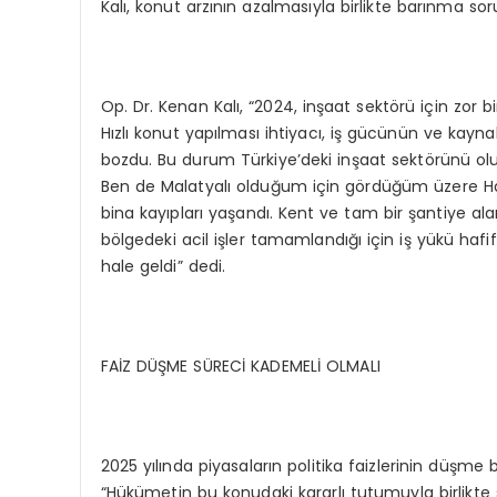
Kalı, konut arzının azalmasıyla birlikte barınma so
Op. Dr. Kenan Kalı, “2024, inşaat sektörü için zor b
Hızlı konut yapılması ihtiyacı, iş gücünün ve kay
bozdu. Bu durum Türkiye’deki inşaat sektörünü olum
Ben de Malatyalı olduğum için gördüğüm üzere Ha
bina kayıpları yaşandı. Kent ve tam bir şantiye a
bölgedeki acil işler tamamlandığı için iş yükü hafifl
hale geldi” dedi.
FAİZ DÜŞME SÜRECİ KADEMELİ OLMALI
2025 yılında piyasaların politika faizlerinin düşme
“Hükümetin bu konudaki kararlı tutumuyla birlikte s