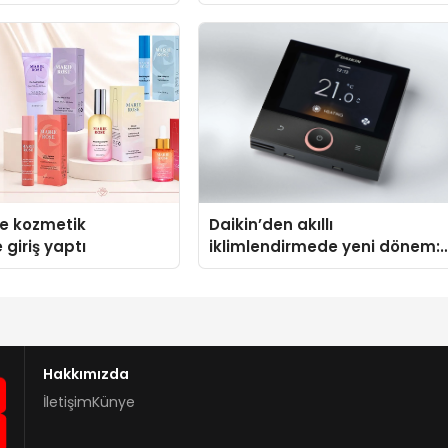
Padel Kortu Üretim Gücü
se kozmetik
Daikin’den akıllı
 giriş yaptı
iklimlendirmede yeni dönem:
Madoka Plus Türkiye’de
Hakkımızda
İletişim
Künye