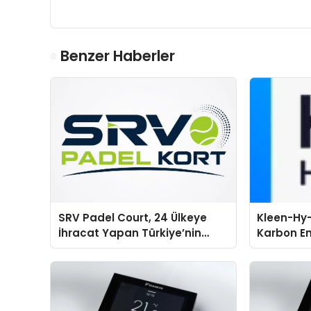
Benzer Haberler
SRV Padel Court, 24 Ülkeye
Kleen-Hy-
İhracat Yapan Türkiye’nin
Karbon Em
Padel Kortu Üretim Gücü
Isıtma Te
TSSA Düze
Aldı