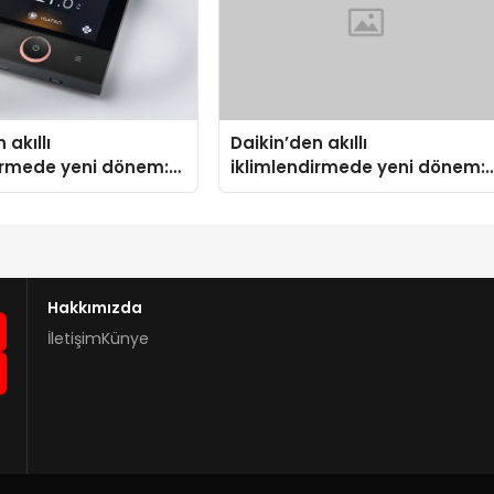
 akıllı
Daikin’den akıllı
irmede yeni dönem:
iklimlendirmede yeni dönem:
us Türkiye’de
Madoka Plus Türkiye’de
Hakkımızda
İletişim
Künye