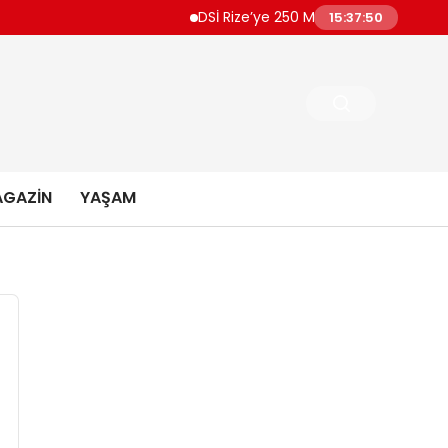
DSİ Rize’ye 250 Milyon TL’lik İçme Suyu Pr
15:37:50
GAZIN
YAŞAM