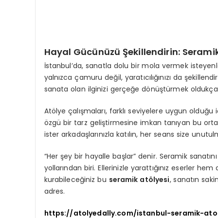
Hayal Gücünüzü Şekillendirin:
Seramik
İstanbul’da, sanatla dolu bir mola vermek isteyenl
yalnızca çamuru değil, yaratıcılığınızı da şekillendi
sanata olan ilginizi gerçeğe dönüştürmek oldukça
Atölye çalışmaları, farklı seviyelere uygun olduğu i
özgü bir tarz geliştirmesine imkan tanıyan bu ortam,
ister arkadaşlarınızla katılın, her seans size unut
“Her şey bir hayalle başlar” denir. Seramik sanat
yollarından biri. Ellerinizle yarattığınız eserler 
kurabileceğiniz bu
seramik atölyesi
, sanatın sak
adres.
https://atolyedally.com/istanbul-seramik-atol