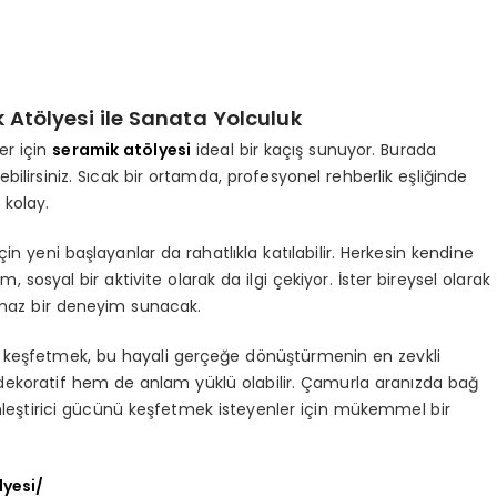
 Atölyesi
ile Sanata Yolculuk
er için
seramik atölyesi
ideal bir kaçış sunuyor. Burada
rebilirsiniz. Sıcak bir ortamda, profesyonel rehberlik eşliğinde
 kolay.
çin yeni başlayanlar da rahatlıkla katılabilir. Herkesin kendine
 sosyal bir aktivite olarak da ilgi çekiyor. İster bireysel olarak
ulmaz bir deneyim sunacak.
ını keşfetmek, bu hayali gerçeğe dönüştürmenin en zevkli
hem dekoratif hem de anlam yüklü olabilir. Çamurla aranızda bağ
inleştirici gücünü keşfetmek isteyenler için mükemmel bir
yesi/