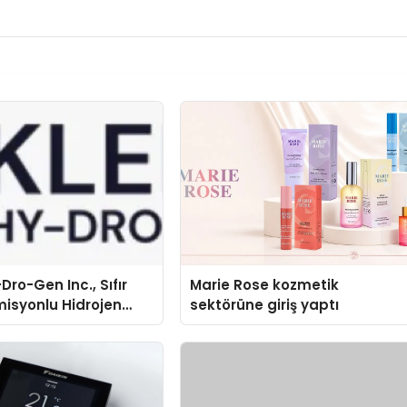
Dro-Gen Inc., Sıfır
Marie Rose kozmetik
isyonlu Hidrojen
sektörüne giriş yaptı
knolojisinde ISO ve
nleyici Onaylarını