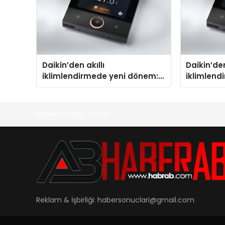
Daikin’den akıllı
Daikin’den
iklimlendirmede yeni dönem:
iklimlend
Madoka Plus Türkiye’de
Madoka Pl
Haberin Doğru Adresi
Reklam & İşbirliği:
habersonuclari@gmail.com